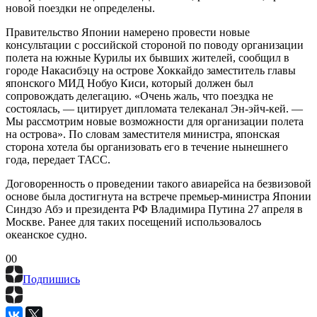
новой поездки не определены.
Правительство Японии намерено провести новые
консультации с российской стороной по поводу организации
полета на южные Курилы их бывших жителей, сообщил в
городе Накасибэцу на острове Хоккайдо заместитель главы
японского МИД Нобуо Киси, который должен был
сопровождать делегацию. «Очень жаль, что поездка не
состоялась, — цитирует дипломата телеканал Эн-эйч-кей. —
Мы рассмотрим новые возможности для организации полета
на острова». По словам заместителя министра, японская
сторона хотела бы организовать его в течение нынешнего
года, передает ТАСС.
Договоренность о проведении такого авиарейса на безвизовой
основе была достигнута на встрече премьер-министра Японии
Синдзо Абэ и президента РФ Владимира Путина 27 апреля в
Москве. Ранее для таких посещений использовалось
океанское судно.
0
0
Подпишись