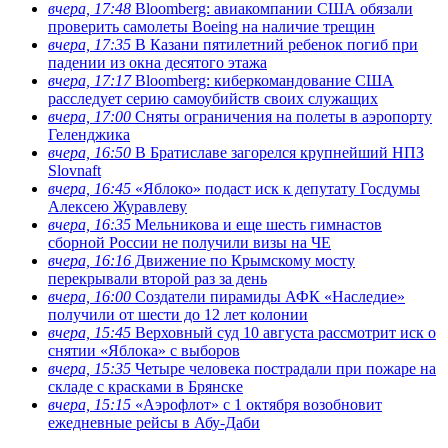
вчера, 17:48
Bloomberg: авиакомпании США обязали
проверить самолеты Boeing на наличие трещин
вчера, 17:35
В Казани пятилетний ребенок погиб при
падении из окна десятого этажа
вчера, 17:17
Bloomberg: киберкомандование США
расследует серию самоубийств своих служащих
вчера, 17:00
Сняты ограничения на полеты в аэропорту
Геленджика
вчера, 16:50
В Братиславе загорелся крупнейший НПЗ
Slovnaft
вчера, 16:45
«Яблоко» подаст иск к депутату Госдумы
Алексею Журавлеву
вчера, 16:35
Мельникова и еще шесть гимнастов
сборной России не получили визы на ЧЕ
вчера, 16:16
Движение по Крымскому мосту
перекрывали второй раз за день
вчера, 16:00
Создатели пирамиды АФК «Наследие»
получили от шести до 12 лет колонии
вчера, 15:45
Верховный суд 10 августа рассмотрит иск о
снятии «Яблока» с выборов
вчера, 15:35
Четыре человека пострадали при пожаре на
складе с красками в Брянске
вчера, 15:15
«Аэрофлот» с 1 октября возобновит
ежедневные рейсы в Абу-Даби