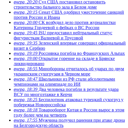
вчера, 20:20
Суд США постановил остановить
строительство бального зала в Белом доме
вчера, 20:15
Сенат США одобрил ужесточение санкций
против России и Ирана
вчера, 20:00
СК возбудил дело против журналистки
Катерины Гордеевой о фейках о ВС России
вчера, 19:45
ISU предоставил нейтральный статус
фигуристкам Валиевой и Трусовой
вчера, 19:35
Зеленский впервые совершил официальный
визит в Сербию
вчера, 19:19
Россиянка погибла во Французских Альпах
вчера, 19:00
Открытое горение на складе в Брянске
ликвидировано
вчера, 18:55
Минобороны отчиталось об ударах по двум
украинским сухогрузам в Черном море
вчера, 18:47
Школьники из РФ стали абсолютными
чемпионами на олимпиаде по ИИ
вчера, 18:39
Два человека погибли в результате удара
ВСУ по многоэтажке в Керчи
вчера, 18:25
Беспилотник атаковал турецкий сухогруз у
побережья Новороссийска
вчера, 18:18
Товарооборот Китая и России вырос в этом
году более чем на четверть
вчера, 17:55
Мужчина получил ранения при атаке дрона
на Белгородскую область