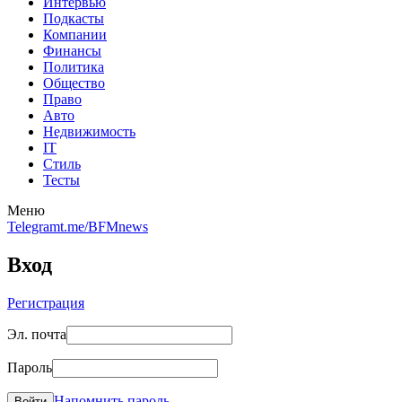
Интервью
Подкасты
Компании
Финансы
Политика
Общество
Право
Авто
Недвижимость
IT
Стиль
Тесты
Меню
Telegram
t.me/BFMnews
Вход
Регистрация
Эл. почта
Пароль
Напомнить пароль
Войти