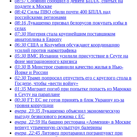
08:57
Собянин сообщил о девяти БПЛА, сбитых на
подлете к Москве
08:42
Силы ПВО сбили почти 400 БПЛА над
российскими регионами
08:16
Лукашенко призвал белорусов покупать избы в
селах
07:30
Нигерия стала крупнейшим поставщиком
авиатоплива в Европу
06:30
США и Колумбия обсуждают координацию
усилий против наркотрафика
05:30
ВМС Испании усилили присутствие в Сеуте на
фоне миграционного кризиса
03:30
В Минстрое сравнили качество жилья в Нью-
Йорке и России
02:30
Трамп попросил отпустить его с круглого стола в
Госдепе, чтобы «вести войну»
01:35
Мигрант погиб при попытке попасть из Марокко
в Сеуту на параплане
00:30
FT: ЕС не готов принять в блок Украину из-за
уровня коррупции
вчера, 23:35
Лукашенко объяснил экономическую
выгоду безвизового режима с ЕС
вчера, 22:59
На башню ресторана «Армения» в Москве
вернут утраченную скульптуру балерины
вчера, 22:45
Литовец протаранил погранпункт при