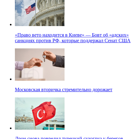
«Право вето находится в Киеве» — Бовт об «адских»
санкциях против РФ, которые поддержал Сенат США
Московская вторичка стремительно дорожает
Дрон снова повредил турецкий сухогруз у берегов