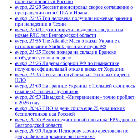
попытке попасть в Россию
вчера, 22:28
Бессент анонсировал скорое соглашение о
прекращении огня США и Ирана
вчера, 22:15
Три человека получили ножевые ранения
при нападении в Чехии
вчера, 22:00
Путин поручил выделить средства на
новые РЛС для Белгородской области
вчера, 21:56
The Atlantic: Маск отказал Украине в
использовании Starlink для атак вглубь РФ
вчера, 21:35
После пожара на складе в Брянске
возбудили уголовное дело
вчера, 21:26
Лидеры сборной РФ по гимнастике
получили официальный отказ в визах от Хорватии
вчера, 21:15
Пентагон опубликовал 16 новых видео с
НЛО
вчера, 21:00
На границе Украины с Польшей скопилось
свыше 6,5 тысячи грузовиков
вчера, 20:53
Швыдкой: «Интервидение» точно пройдет
в 2026 году
вчера, 20:45
ПВО за день сбила еще 75 украинских
беспилотников над Россией
вчера, 20:35
Велосипедист погиб при атаке FPV-дрона в
Белгородской области
вчера, 20:30
Лидию Невзорову заочно арестовали по
делу о финансировании экстремизма