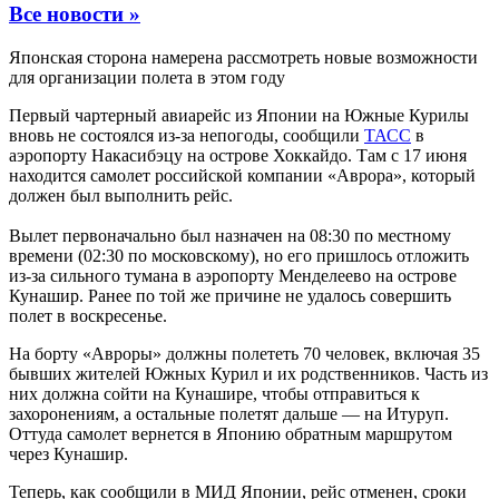
Все новости »
Японская сторона намерена рассмотреть новые возможности
для организации полета в этом году
Первый чартерный авиарейс из Японии на Южные Курилы
вновь не состоялся из-за непогоды, сообщили
ТАСС
в
аэропорту Накасибэцу на острове Хоккайдо. Там с 17 июня
находится самолет российской компании «Аврора», который
должен был выполнить рейс.
Вылет первоначально был назначен на 08:30 по местному
времени (02:30 по московскому), но его пришлось отложить
из-за сильного тумана в аэропорту Менделеево на острове
Кунашир. Ранее по той же причине не удалось совершить
полет в воскресенье.
На борту «Авроры» должны полететь 70 человек, включая 35
бывших жителей Южных Курил и их родственников. Часть из
них должна сойти на Кунашире, чтобы отправиться к
захоронениям, а остальные полетят дальше — на Итуруп.
Оттуда самолет вернется в Японию обратным маршрутом
через Кунашир.
Теперь, как сообщили в МИД Японии, рейс отменен, сроки