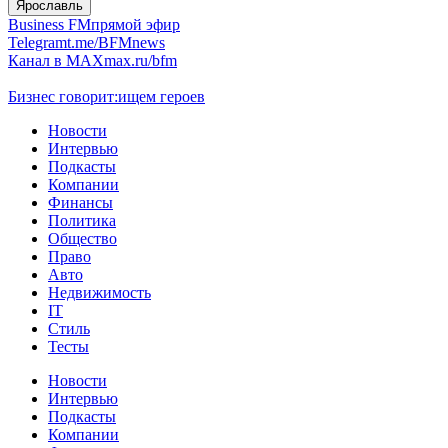
Ярославль
Business FM
прямой эфир
Telegram
t.me/BFMnews
Канал в MAX
max.ru/bfm
Бизнес говорит:
ищем героев
Новости
Интервью
Подкасты
Компании
Финансы
Политика
Общество
Право
Авто
Недвижимость
IT
Стиль
Тесты
Новости
Интервью
Подкасты
Компании