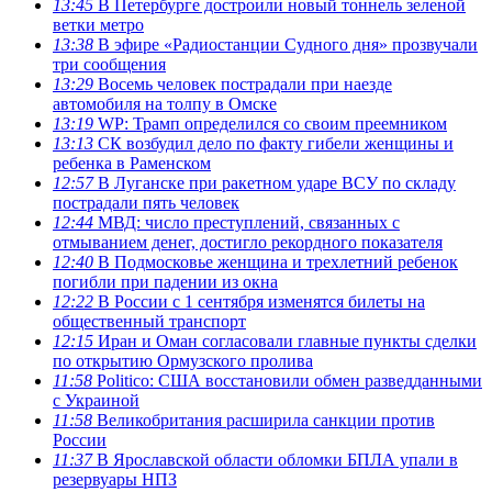
13:45
В Петербурге достроили новый тоннель зеленой
ветки метро
13:38
В эфире «Радиостанции Судного дня» прозвучали
три сообщения
13:29
Восемь человек пострадали при наезде
автомобиля на толпу в Омске
13:19
WP: Трамп определился со своим преемником
13:13
СК возбудил дело по факту гибели женщины и
ребенка в Раменском
12:57
В Луганске при ракетном ударе ВСУ по складу
пострадали пять человек
12:44
МВД: число преступлений, связанных с
отмыванием денег, достигло рекордного показателя
12:40
В Подмосковье женщина и трехлетний ребенок
погибли при падении из окна
12:22
В России с 1 сентября изменятся билеты на
общественный транспорт
12:15
Иран и Оман согласовали главные пункты сделки
по открытию Ормузского пролива
11:58
Politico: США восстановили обмен разведданными
с Украиной
11:58
Великобритания расширила санкции против
России
11:37
В Ярославской области обломки БПЛА упали в
резервуары НПЗ