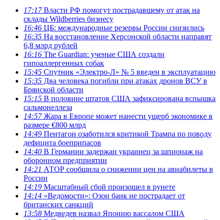
17:17
Власти РФ помогут пострадавшему от атак на
склады Wildberries бизнесу
16:46
ЦБ: международные резервы России снизились
16:35
На восстановление Херсонской области направят
6,8 млрд рублей
16:16
The Guardian: ученые США создали
гипоаллергенных собак
15:45
Спутник «Электро-Л» № 5 введен в эксплуатацию
15:35
Два человека погибли при атаках дронов ВСУ в
Брянской области
15:15
В половине штатов США зафиксирована вспышка
сальмонеллеза
14:57
Жара в Европе может нанести ущерб экономике в
размере €800 млрд
14:49
Пентагон озаботился критикой Трампа по поводу
дефицита боеприпасов
14:40
В Германии задержан украинец за шпионаж на
оборонном предприятии
14:21
АТОР сообщила о снижении цен на авиабилеты в
России
14:19
Масштабный сбой произошел в рунете
14:14
«Ведомости»: Озон банк не пострадает от
британских санкций
13:58
Медведев назвал Японию вассалом США