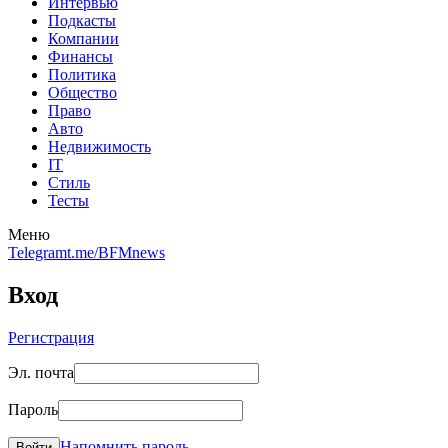
Интервью
Подкасты
Компании
Финансы
Политика
Общество
Право
Авто
Недвижимость
IT
Стиль
Тесты
Меню
Telegram
t.me/BFMnews
Вход
Регистрация
Эл. почта
Пароль
Напомнить пароль
Войти