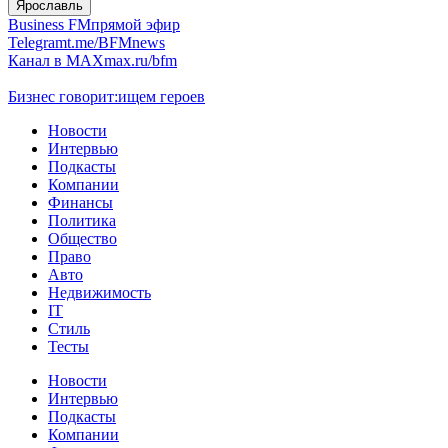
Ярославль
Business FM
прямой эфир
Telegram
t.me/BFMnews
Канал в MAX
max.ru/bfm
Бизнес говорит:
ищем героев
Новости
Интервью
Подкасты
Компании
Финансы
Политика
Общество
Право
Авто
Недвижимость
IT
Стиль
Тесты
Новости
Интервью
Подкасты
Компании