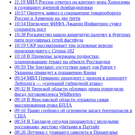
11:19
МИД России ответил на критику мэра Хиросимы
в годовщину ядерной бомбардировки
10:57
Оверчук заявил о сокращении товарооборота
России и Армении на две трети
10:54
Президент ФИФА Джанни Инфантино сумел
сохранить пост
10:38
Роскачество нашло кишечную палочку в бургерах
пяти популярных сетей фастфуда
10:19
СКР рассматривает три основные версии
произошедшего с Cessna-182
10:18
В Приморье задержаны подростки,
планировавшие теракт на объекте Росгвардии
09:59
The Spectator: отсутствие ракет для Patriot у
Украины приведет к поражению Киева
09:54
МВД Германии: инцидент с дроном в аэропорту
Лейпцига — «сценарий гибридной атаки»
09:32
В Тверской области обломки дрона повредили
фасад логокомплекса Wildberries
09:18
В Ярославской области отражена самая
массированная атака БПЛА
09:16
Трамп сообщил об огромном запасе боеприпасов в
США
08:54
В Таиланде сегодня прощаются с молодыми
россиянами, жестоко убитыми в Паттайе
08:26
Летчики с упавшего самолета в Приангарье