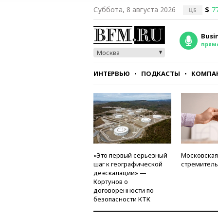
Суббота, 8 августа 2026
$
7
ЦБ
Busi
прям
Москва
ИНТЕРВЬЮ
ПОДКАСТЫ
КОМПА
СТИЛЬ
ТЕСТЫ
«Это первый серьезный
Московская
шаг к географической
стремитель
деэскалации» —
Кортунов о
договоренности по
безопасности КТК