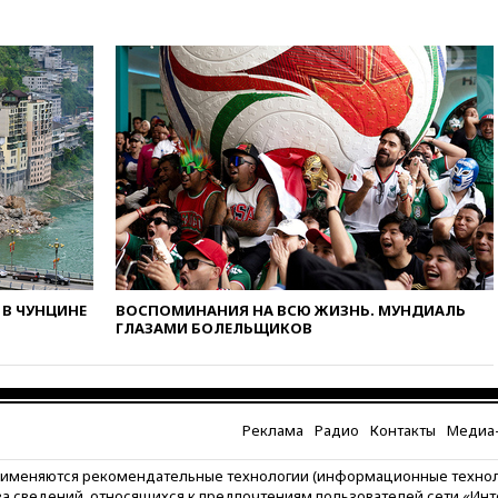
вчера, 20:30
Лидию Невзорову
заочно арестовали по делу о
финансировании
экстремизма
вчера, 20:20
Суд США
постановил остановить
строительство бального зала в
Белом доме
вчера, 20:15
Сенат США
одобрил ужесточение
санкций против России и
Ирана
вчера, 20:00
СК возбудил дело
В ЧУНЦИНЕ
ВОСПОМИНАНИЯ НА ВСЮ ЖИЗНЬ. МУНДИАЛЬ
против журналистки Катерины
ГЛАЗАМИ БОЛЕЛЬЩИКОВ
Гордеевой о фейках о ВС
России
вчера, 19:45
ISU предоставил
нейтральный статус
фигуристкам Валиевой и
Реклама
Радио
Контакты
Медиа-
Трусовой
рименяются рекомендательные технологии (информационные техно
вчера, 19:35
Зеленский
за сведений, относящихся к предпочтениям пользователей сети «Ин