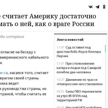
 считает Америку достаточно
ать о ней, как о враге России
годы интервью
Лента новостей
11:47
Суд оставил под
огласие на беседу с
арестом Rolls-Royce блогера
Лерчек
американского кабельного
м.
11:07
При столкновении
катера и лодки под Самарой
погибли два человека
и-си
, касался того, считает
рагом своей страны.
10:27
Движение по трассе
рика ведет
«Новороссия» восстановлено
 руководства страны, но
09:55
Силы ПВО перехватили
траной, чтобы считать ее
за утро 85 БПЛА над
территорией РФ
09:25
Ильский НПЗ на Кубани