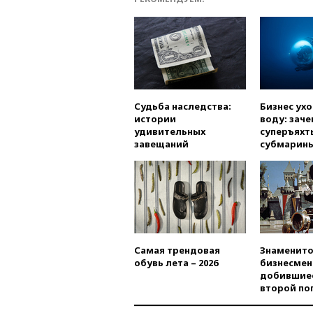
Судьба наследства:
Бизнес ух
истории
воду: заче
удивительных
суперъяхт
завещаний
субмарин
Самая трендовая
Знаменито
обувь лета – 2026
бизнесмен
добившиес
второй по