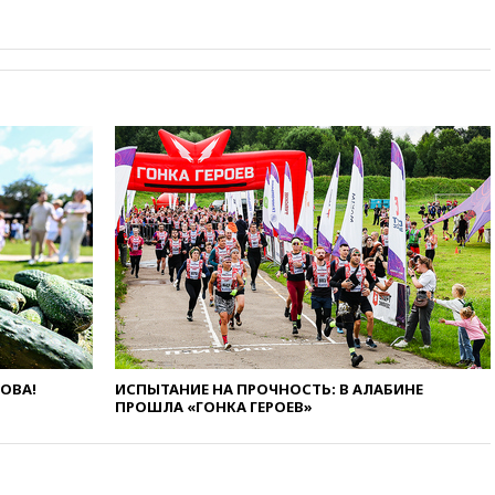
вчера, 22:45
Литовец
протаранил погранпункт при
попытке попасть в Россию
вчера, 22:28
Бессент
анонсировал скорое
соглашение о прекращении
огня США и Ирана
вчера, 22:15
Три человека
получили ножевые ранения
при нападении в Чехии
вчера, 22:00
Путин поручил
выделить средства на новые
РЛС для Белгородской
области
вчера, 21:56
The Atlantic: Маск
отказал Украине в
ЛОВА!
ИСПЫТАНИЕ НА ПРОЧНОСТЬ: В АЛАБИНЕ
использовании Starlink для
ПРОШЛА «ГОНКА ГЕРОЕВ»
атак вглубь РФ
вчера, 21:35
После пожара на
складе в Брянске возбудили