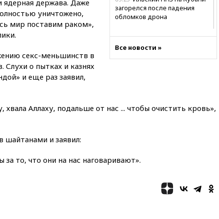
и ядерная держава. Даже
загорелся после падения
полностью уничтожено,
обломков дрона
есь мир поставим раком»,
08:57
Собянин сообщил о
лики.
девяти БПЛА, сбитых на
Все новости »
подлете к Москве
жению секс-меньшинств в
08:42
Силы ПВО сбили почти
. Слухи о пытках и казнях
400 БПЛА над российскими
дой» и еще раз заявил,
регионами
08:16
Лукашенко призвал
белорусов покупать избы в
у, хвала Аллаху, подальше от нас ... чтобы очистить кровь»,
селах
07:30
Нигерия стала
в шайтанами и заявил:
крупнейшим поставщиком
авиатоплива в Европу
 за то, что они на нас наговаривают».
06:30
США и Колумбия
обсуждают координацию
усилий против наркотрафика
05:30
ВМС Испании усилили
присутствие в Сеуте на фоне
миграционного кризиса