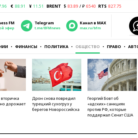
7.96
€
88.91
¥
11.51
BRENT
$
83.89
/ ₽
6540
RTS
827.75
ness FM
Telegram
Канал в MAX
ой эфир
t.me/BFMnews
max.ru/bfm
НИИ
ФИНАНСЫ
ПОЛИТИКА
ОБЩЕСТВО
ПРАВО
АВТ
 вторичка
Дрон снова повредил
Георгий Бовт об
но дорожает
турецкий сухогруз у
«адских» санкциях
берегов Новороссийска
против РФ, которые
поддержал Сенат США