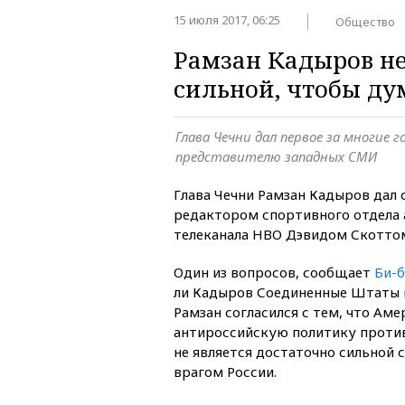
15 июля 2017, 06:25
Общество
Рамзан Кадыров не
сильной, чтобы дум
Глава Чечни дал первое за многие 
представителю западных СМИ
Глава Чечни Рамзан Кадыров дал с
редактором спортивного отдела 
телеканала HBO Дэвидом Скотто
Один из вопросов, сообщает
Би-б
ли Кадыров Соединенные Штаты в
Рамзан согласился с тем, что Аме
антироссийскую политику против
не является достаточно сильной с
врагом России.