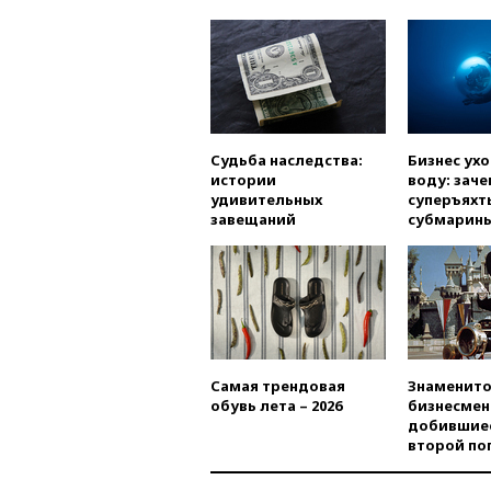
Судьба наследства:
Бизнес ух
истории
воду: заче
удивительных
суперъяхт
завещаний
субмарин
Самая трендовая
Знаменито
обувь лета – 2026
бизнесмен
добившиес
второй по