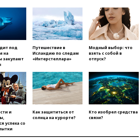
уголовное дело
вчера, 21:26
Лидеры сборной
РФ по гимнастике получили
официальный отказ в визах от
Хорватии
вчера, 21:15
Пентагон
опубликовал 16 новых видео с
одит под
Путешествие в
Модный выбор: что
НЛО
м на
Исландию по следам
взять с собой в
вчера, 21:00
На границе
ы закупают
«Интерстеллара»
отпуск?
Украины с Польшей скопилось
ы
свыше 6,5 тысячи грузовиков
вчера, 20:53
Швыдкой:
«Интервидение» точно
пройдет в 2026 году
вчера, 20:45
ПВО за день
сбила еще 75 украинских
беспилотников над Россией
сти и
Как защититься от
Кто изобрел средства
ы,
солнца на курорте?
связи?
вчера, 20:35
Велосипедист
я успеха со
погиб при атаке FPV-дрона в
пытки
Белгородской области