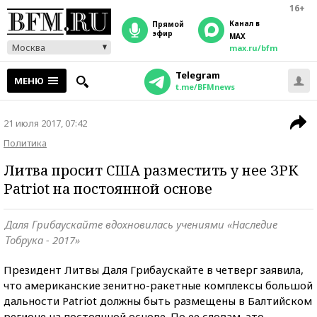
16+
Канал в
прямой
эфир
MAX
Москва
max.ru/bfm
Telegram
МЕНЮ
t.me/BFMnews
21 июля 2017, 07:42
Политика
Литва просит США разместить у нее ЗРК
Patriot на постоянной основе
Даля Грибаускайте вдохновилась учениями «Наследие
Тобрука - 2017»
Президент Литвы Даля Грибаускайте в четверг заявила,
что американские зенитно-ракетные комплексы большой
дальности Patriot должны быть размещены в Балтийском
регионе на постоянной основе. По ее словам, это