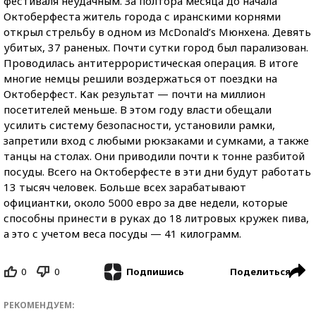
фестиваля неудачным. За полтора месяца до начала
Октоберфеста житель города с иранскими корнями
открыл стрельбу в одном из McDonald’s Мюнхена. Девять
убитых, 37 раненых. Почти сутки город был парализован.
Проводилась антитеррористическая операция. В итоге
многие немцы решили воздержаться от поездки на
Октоберфест. Как результат — почти на миллион
посетителей меньше. В этом году власти обещали
усилить систему безопасности, установили рамки,
запретили вход с любыми рюкзаками и сумками, а также
танцы на столах. Они приводили почти к тонне разбитой
посуды. Всего на Октоберфесте в эти дни будут работать
13 тысяч человек. Больше всех зарабатывают
официантки, около 5000 евро за две недели, которые
способны принести в руках до 18 литровых кружек пива,
а это с учетом веса посуды — 41 килограмм.
0
0
Поделиться
Подпишись
РЕКОМЕНДУЕМ: