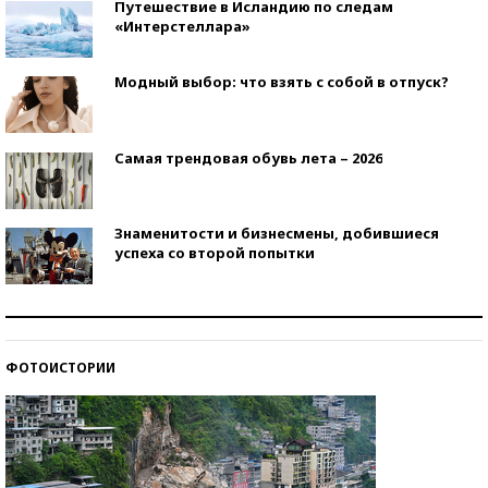
Путешествие в Исландию по следам
«Интерстеллара»
Модный выбор: что взять с собой в отпуск?
Самая трендовая обувь лета – 2026
Знаменитости и бизнесмены, добившиеся
успеха со второй попытки
Как защититься от солнца на курорте?
ФОТОИСТОРИИ
Кто изобрел средства связи?