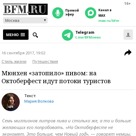
16+
Канал в
прямой
эфир
MAX
Москва
max.ru/bfm
Telegram
МЕНЮ
t.me/BFMnews
16 сентября 2017, 19:02
Стиль жизни
Путешествия
Мюнхен «затопило» пивом: на
Октоберфест идут потоки туристов
Текст:
Мария Волкова
Семь миллионов литров пива и столько же, а то и больше
желающих его попробовать. «На Октоберфесте не
экономят. Это больше, чем Новый год», — говорят немцы,