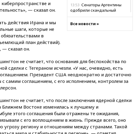
в киберпространстве и
13:53
Сенаторы Аргентины
льность», — сказал он.
одобрили скандальный
законопроект о частной
собственности
ть действия Ирана и мы
Все новости »
льные шаги, которые не
13:36
ABC News: запасы
 обязательствами в
вооружений США достигли
крайне низкого уровня
ъемлющий план действий).
— сказал он.
13:16
«Родина» просит
Верховный суд снять «Яблоко»
ингтон не считает, что основания для беспокойства по
с выборов
й сделки с Тегераном исчезли. «У нас, очевидно, есть
13:11
Путин обсудил с
соглашением. Президент США неоднократно и достаточно
президентом ОАЭ ситуацию в
ы с самим соглашением, с его исполнением, контролем за
Персидском заливе и на
Украине
лерсон.
13:09
Суд обязал москвичку
ингтон не считает, что после заключения ядерной сделки
выселить из квартиры
а Ближнем Востоке изменилась к лучшему и
крокодила, лису и других
животных
мбуле этого соглашения были отражены те ожидания,
язывали с его воплощением в жизнь. Прежде всего, оно
12:51
Россия планирует
ю угрозу региону и отношениям между странами. Такой
запустить групповые
безвизовые турпоездки для
аться мира и стабильности в регионе», — отметил