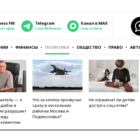
ness FM
Telegram
Канал в MAX
ой эфир
t.me/BFMnews
max.ru/bfm
НИИ
ФИНАНСЫ
ПОЛИТИКА
ОБЩЕСТВО
ПРАВО
АВТ
матель — о
Что за хлопок прозвучал
Не ограничат ли детям
рджбэк в
сразу в нескольких
доступ к соцсетям?
ие разрушает
районах Москвы и
ежду
Подмосковья?
 клиентом