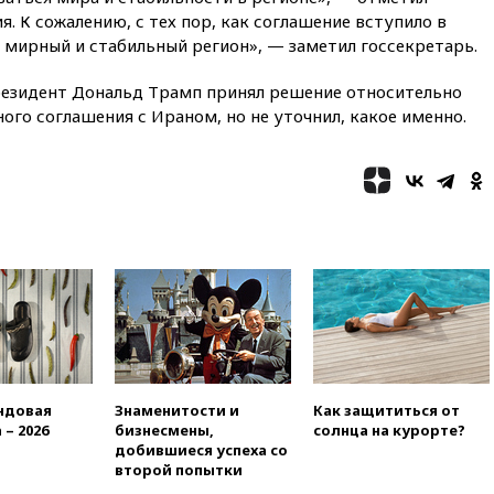
Вьетнама
. К сожалению, с тех пор, как соглашение вступило в
не мирный и стабильный регион», — заметил госсекретарь.
12:36
Экспорт растворимого
кофе из России достиг
рекордных показателей
президент Дональд Трамп принял решение относительно
го соглашения с Ираном, но не уточнил, какое именно.
12:30
Российские войска
взяли под контроль село
Анискино в Харьковской
области
12:15
Минцифры РФ не
планирует вводить
ограничения на доступ детей
в соцсети
11:58
Резаи: Иран не допустит
открытия второго маршрута в
Ормузском проливе
11:48
Жители Москвы и
Подмосковья сообщили о
ндовая
Знаменитости и
Как защититься от
громких взрывах
 – 2026
бизнесмены,
солнца на курорте?
добившиеся успеха со
11:41
ТПП предлагает
второй попытки
изменить процедуру