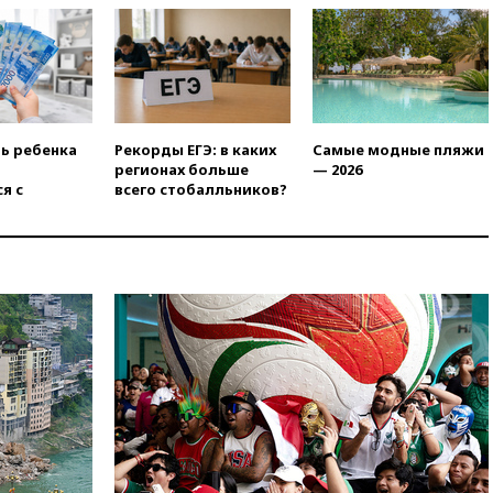
США
09:36
Исландия и Черногория
в 2028 году могут войти в
состав Евросоюза
09:18
Пашинян сообщил о
приверженности Армении
ть ребенка
Рекорды ЕГЭ: в каких
Самые модные пляжи
основополагающим
регионах больше
— 2026
принципам ЕАЭС
я с
всего стобалльников?
09:06
Гендиректора
удмуртской «Ижавиа»
попросили уволиться
08:51
Осужденный в России
американец Гилман
находится при смерти
08:22
В Екатеринбурге
атакован склад Wildberries
07:52
В Таиланде ученик
устроил стрельбу в школе:
есть жертвы
07:00
Лесной пожар в 30