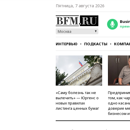
Пятница, 7 августа 2026
Busi
прям
Москва
ИНТЕРВЬЮ
ПОДКАСТЫ
КОМПА
СТИЛЬ
ТЕСТЫ
«Саму болезнь так не
Предприни
вылечить» — Юргенс о
том, как ча
новых правилах
одно касан
листинга ценных бумаг
доверие м
бизнесом и