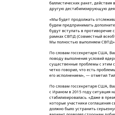
баллистических ракет, действия 
другую дестабилизирующую деяте
«Мы будет продолжать отслежива
будем предпринимать дополните
будут вступать в противоречие с
рамках СВПД (Совместный всеоб
Мы полностью выполняем СВПД», 
По словам госсекретаря США, Ваш
поводу выполнения условий ядерно
существенные проблемы с этим 
четко говорил, что есть проблем
его исполнением», — отметил Тил
По словам госсекретаря США, Ваш
с Ираном в 2015 году ситуация н
стабилизировалась. «Даже в преа
которые участники соглашения св
должно было устранить серьезну
вариант позволял сторонам добив