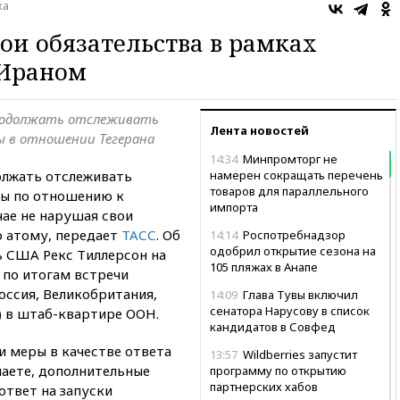
ка
ои обязательства в рамках
 Ираном
родолжать отслеживать
Лента новостей
ы в отношении Тегерана
14:34
Минпромторг не
лжать отслеживать
намерен сокращать перечень
товаров для параллельного
ры по отношению к
импорта
чае не нарушая свои
о атому, передает
ТАСС
. Об
14:14
Роспотребнадзор
одобрил открытие сезона на
ь США Рекс Тиллерсон на
105 пляжах в Анапе
по итогам встречи
оссия, Великобритания,
14:09
Глава Тувы включил
сенатора Нарусову в список
) в штаб-квартире ООН.
кандидатов в Совфед
и меры в качестве ответа
13:57
Wildberries запустит
знаете, дополнительные
программу по открытию
партнерских хабов
ответ на запуски