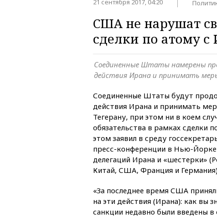
21 сентября 2017, 04:20
Полити
США не нарушат св
сделки по атому с
Соединенные Штаты намерены п
действия Ирана и принимать мер
Соединенные Штаты будут продо
действия Ирана и принимать ме
Тегерану, при этом ни в коем слу
обязательства в рамках сделки п
этом заявил в среду госсекретар
пресс-конференции в Нью-Йорке 
делегаций Ирана и «шестерки» (Р
Китай, США, Франция и Германия
«За последнее время США принял
на эти действия (Ирана): как вы 
санкции недавно были введены в 