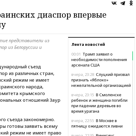
раинских диаспор впервые
му
стие представители из
Лента новостей
ор из Белоруссии и
00:01
Трамп заявил о
необходимости пополнения
арсенала США
дународный съезд
ор из различных стран,
вчера, 23:28
Слуцкий призвал
вский режим не имеет
признать «Яблоко»
нежелательной организацией
краинского народа,
комитета крымского
вчера, 23:15
В Смоленске
иональных отношений Заур
ребенок и женщина погибли
при падении деревьев во
время урагана
го съезда закономерно.
вчера, 22:55
В Москве в
ры готовы заявить всему
пятницу ожидаются ливни
кий режим не имеет право
вчера, 22:35
Винисиус