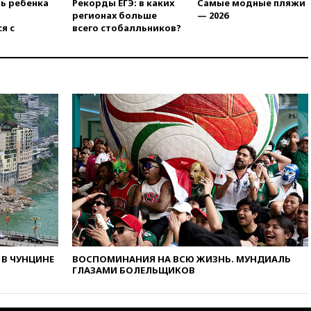
ть ребенка
Рекорды ЕГЭ: в каких
Самые модные пляжи
Газе
регионах больше
— 2026
я с
всего стобалльников?
вчера, 17:50
Миронов призвал
снять «Яблоко» с выборов в
Госдуму
вчера, 17:45
Правительство
получит «золотую акцию» в
управлении аэропортом
Шереметьево
вчера, 17:35
Шесть человек
пострадали при ударе ВСУ по
автобусу в Запорожской
области
вчера, 17:25
В аэропортах
Сочи и Геленджика сняты
ограничения
вчера, 17:17
Власти РФ
помогут пострадавшему от
В ЧУНЦИНЕ
ВОСПОМИНАНИЯ НА ВСЮ ЖИЗНЬ. МУНДИАЛЬ
атак на склады Wildberries
ГЛАЗАМИ БОЛЕЛЬЩИКОВ
бизнесу
вчера, 16:55
Экс-директору