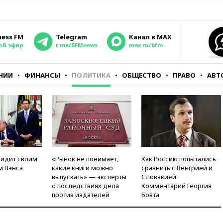
ness FM
Telegram
Канал в MAX
ой эфир
t.me/BFMnews
max.ru/bfm
НИИ
ФИНАНСЫ
ПОЛИТИКА
ОБЩЕСТВО
ПРАВО
АВТ
видит своим
«Рынок не понимает,
Как Россию попытались
м Вэнса
какие книги можно
сравнить с Венгрией и
выпускать» — эксперты
Словакией.
о последствиях дела
Комментарий Георгия
против издателей
Бовта