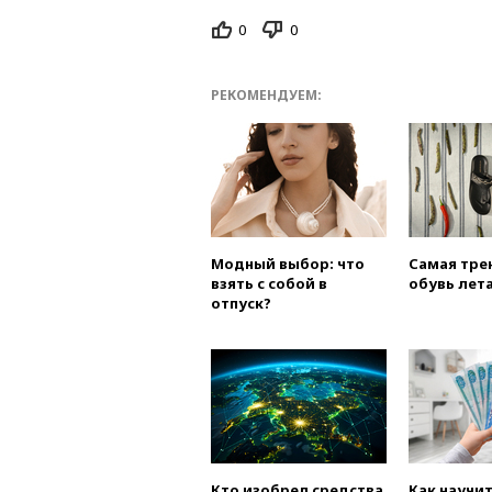
0
0
РЕКОМЕНДУЕМ:
Модный выбор: что
Самая тре
взять с собой в
обувь лета
отпуск?
Кто изобрел средства
Как научи