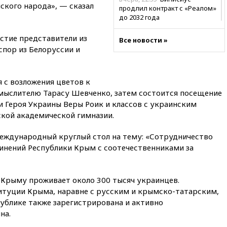
ского народа», — сказал
продлил контракт с «Реалом»
до 2032 года
вчера, 22:28
Отказаться от
стие представители из
Все новости »
российского гражданства
спор из Белоруссии и
станет значительно дороже
вчера, 22:20
Путин назвал 76-ю
гвардейскую десантно-
 с возложения цветов к
штурмовую дивизию
мыслителю Тарасу Шевченко, затем состоится посещение
легендарной
 Героя Украины Веры Роик и классов с украинским
вчера, 22:15
Путин заслушал
кой академической гимназии.
доклад о ситуации на
добропольском направлении
еждународный круглый стол на тему: «Сотрудничество
вчера, 21:58
Генпрокуратура
нений Республики Крым с соотечественниками за
признала нежелательным в
РФ американский Human
Rights Foundation
 Крыму проживает около 300 тысяч украинцев.
вчера, 21:35
«Аэрофлот»
титуции Крыма, наравне с русским и крымско-татарским,
отменяет часть рейсов в Сочи
ублике также зарегистрирована и активно
и Геленджик
на.
вчера, 21:25
Руслан Терновой