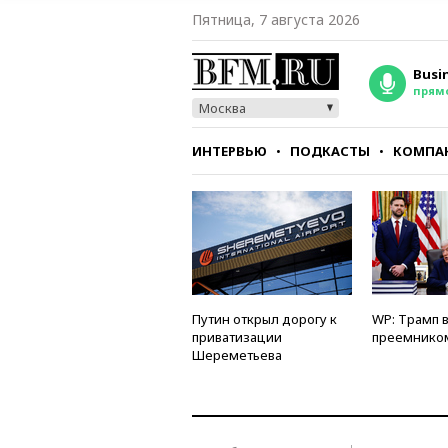
Пятница, 7 августа 2026
Busi
прям
Москва
ИНТЕРВЬЮ
ПОДКАСТЫ
КОМПА
СТИЛЬ
ТЕСТЫ
Путин открыл дорогу к
WP: Трамп 
приватизации
преемнико
Шереметьева