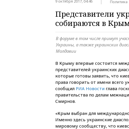
9 октября 2017, 04:46
Политика
Представители ук
собираются в Кры
В форуме в том числе примут уча
Украины, а также украинских диасп
Молдавии
В Крыму впервые состоится меж
представителей украинских диасп
которые готовы заявить, что кие
права говорить от имени всего у
сообщил
РИА Новости
глава гос
правительства по делам межнац
Смирнов.
«Крым выбран для международно
Именно здесь украинские диаспо
мировому сообществу, что киевс