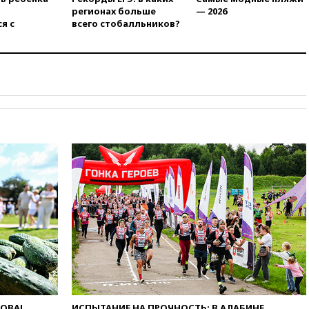
вчера, 20:15
Минтранс
регионах больше
— 2026
предложил оплачивать
я с
всего стобалльников?
защиту дорог от БПЛА из
средств на ремонт
вчера, 20:00
Зеленский 8
августа посетит Сербию с
официальным визитом
вчера, 19:58
В Госдуму будет
внесен законопроект об
отмене ЕГЭ
вчера, 19:50
Аэропорты Сочи и
Ярославля приостановили
работу
вчера, 19:35
WP: Трамп
призвал доноров-
республиканцев поддержать
Вэнса на выборах 2028 года
вчера, 19:20
Число ломбардов
в РФ превысило максимум
2022 года
ЛОВА!
ИСПЫТАНИЕ НА ПРОЧНОСТЬ: В АЛАБИНЕ