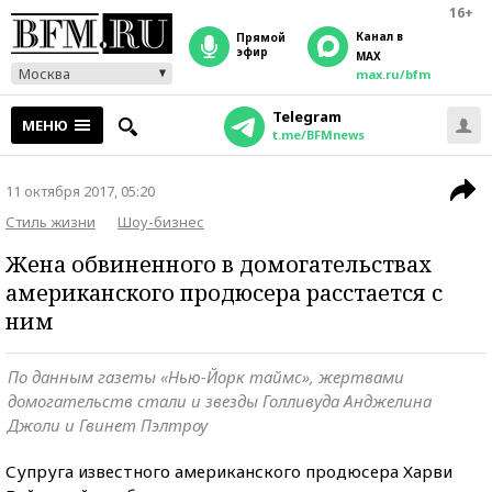
16+
Канал в
прямой
эфир
MAX
Москва
max.ru/bfm
Telegram
МЕНЮ
t.me/BFMnews
11 октября 2017, 05:20
Стиль жизни
Шоу-бизнес
Жена обвиненного в домогательствах
американского продюсера расстается с
ним
По данным газеты «Нью-Йорк таймс», жертвами
домогательств стали и звезды Голливуда Анджелина
Джоли и Гвинет Пэлтроу
Супруга известного американского продюсера Харви