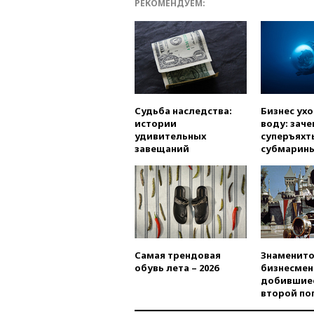
РЕКОМЕНДУЕМ:
Судьба наследства:
Бизнес ух
истории
воду: заче
удивительных
суперъяхт
завещаний
субмарин
Самая трендовая
Знаменито
обувь лета – 2026
бизнесмен
добившиес
второй по