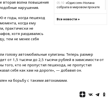
же вторая волна повышения
05:10
«Одиссея» Нолана
собрала в мировом прокате
подобные нарушения.
свыше $1 млрд
0-е годы, когда пешеход
02:22
Собянин сообщил о
Все новости »
 момента, когда ему
высоких темпах строительства
недвижимости в Москве
и, практически не
афов, хотя раздавались
01:20
Россиянин в среднем
ду, тем не менее себя
съедает несколько арбузов за
сезон
00:25
В Красноярском крае
яли голову автомобильные хулиганы. Теперь размер
идут поиски семьи, пропавшей
ет от 1,5 тысячи до 2,5 тысячи рублей в зависимости от
во время сплава
ны того, кто не пропустил пешехода, не пропустил
вчера, 23:30
Жителя Нижнего
азал себя как хам на дороге», — добавил он.
Тагила арестовали за реакции
в Теlegram
влен на борьбу с такими автохамами.
вчера, 22:50
Российский
режиссер Кирилл Соколов
снимет триллер для Netflix
вчера, 22:20
Турция призвала
к мораторию на удары по