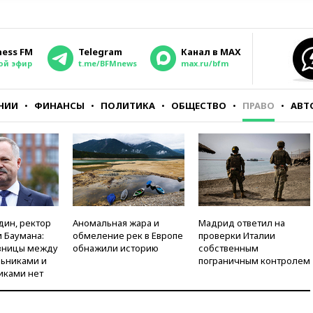
ness FM
Telegram
Канал в MAX
ой эфир
t.me/BFMnews
max.ru/bfm
НИИ
ФИНАНСЫ
ПОЛИТИКА
ОБЩЕСТВО
ПРАВО
АВТ
дин, ректор
Аномальная жара и
Мадрид ответил на
 Баумана:
обмеление рек в Европе
проверки Италии
зницы между
обнажили историю
собственным
ьниками и
пограничным контролем
иками нет