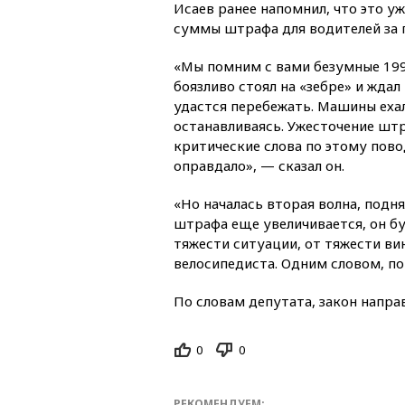
Исаев ранее напомнил, что это у
суммы штрафа для водителей за 
«Мы помним с вами безумные 199
боязливо стоял на «зебре» и ждал
удастся перебежать. Машины ехал
останавливаясь. Ужесточение штр
критические слова по этому пово
оправдало», — сказал он.
«Но началась вторая волна, подн
штрафа еще увеличивается, он буд
тяжести ситуации, от тяжести ви
велосипедиста. Одним словом, пок
По словам депутата, закон напра
0
0
РЕКОМЕНДУЕМ: