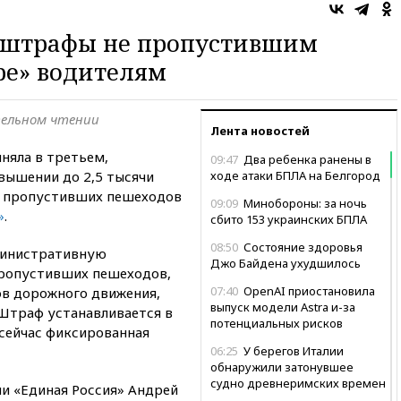
 штрафы не пропустившим
ре» водителям
тельном чтении
Лента новостей
иняла в третьем,
09:47
Два ребенка ранены в
вышении до 2,5 тысячи
ходе атаки БПЛА на Белгород
е пропустивших пешеходов
09:09
Минобороны: за ночь
»
.
сбито 153 украинских БПЛА
08:50
Состояние здоровья
министративную
Джо Байдена ухудшилось
пропустивших пешеходов,
07:40
OpenAI приостановила
ов дорожного движения,
выпуск модели Astra и-за
траф устанавливается в
потенциальных рисков
(сейчас фиксированная
06:25
У берегов Италии
обнаружили затонувшее
судно древнеримских времен
и «Единая Россия» Андрей