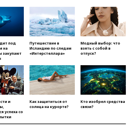
торговым судам в Черном
море
вчера, 21:43
Экс-
председатель Верховного
суда Венгрии согласился стать
президентом республики
вчера, 20:58
Финляндия
одит под
Путешествие в
Модный выбор: что
введет экзамен для
м на
Исландию по следам
взять с собой в
претендентов на получение
ы закупают
«Интерстеллара»
отпуск?
гражданства
ы
вчера, 20:12
Минобороны
Болгарии: упавший в стране
беспилотник, скорее всего,
был украинским
вчера, 19:29
ОАЭ обвинили
Иран в атаке на судно
нефтяной компании ADNOC в
сти и
Как защититься от
Кто изобрел средства
Ормузе
ы,
солнца на курорте?
связи?
вчера, 18:56
«Газпром»: объем
я успеха со
газа в европейских подземных
пытки
хранилищах достиг
антирекорда