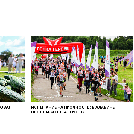
вчера, 18:25
ТАСС: Уиткофф и
Кушнер могут вскоре посетить
Москву и Киев
вчера, 17:43
«Тиса» выдвинула
экс-председателя Верховного
суда на пост президента
Венгрии
вчера, 16:50
Politico: «Газовая
авантюра Германии ставит под
угрозу европейскую зиму»
вчера, 16:16
Беспилотник
взорвался вблизи
газопровода в Болгарии
вчера, 15:25
При атаке БПЛА в
Белгородской области погиб
мирный житель
ЛОВА!
ИСПЫТАНИЕ НА ПРОЧНОСТЬ: В АЛАБИНЕ
ПРОШЛА «ГОНКА ГЕРОЕВ»
вчера, 14:54
В Аргентине умер
отец футболиста Лионеля
Месси
вчера, 14:43
Турция