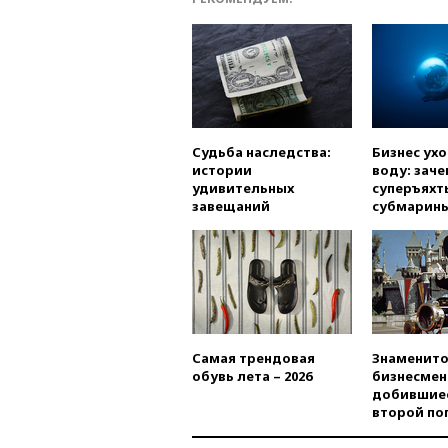
Судьба наследства:
Бизнес ух
истории
воду: заче
удивительных
суперъяхт
завещаний
субмарин
Самая трендовая
Знаменито
обувь лета – 2026
бизнесмен
добившиес
второй по