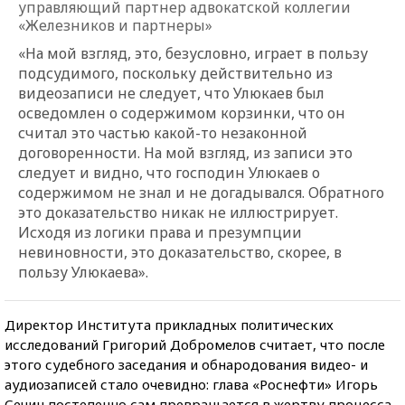
управляющий партнер адвокатской коллегии
«Железников и партнеры»
«На мой взгляд, это, безусловно, играет в пользу
подсудимого, поскольку действительно из
видеозаписи не следует, что Улюкаев был
осведомлен о содержимом корзинки, что он
считал это частью какой-то незаконной
договоренности. На мой взгляд, из записи это
следует и видно, что господин Улюкаев о
содержимом не знал и не догадывался. Обратного
это доказательство никак не иллюстрирует.
Исходя из логики права и презумпции
невиновности, это доказательство, скорее, в
пользу Улюкаева».
Директор Института прикладных политических
исследований Григорий Добромелов считает, что после
этого судебного заседания и обнародования видео- и
аудиозаписей стало очевидно: глава «Роснефти» Игорь
Сечин постепенно сам превращается в жертву процесса