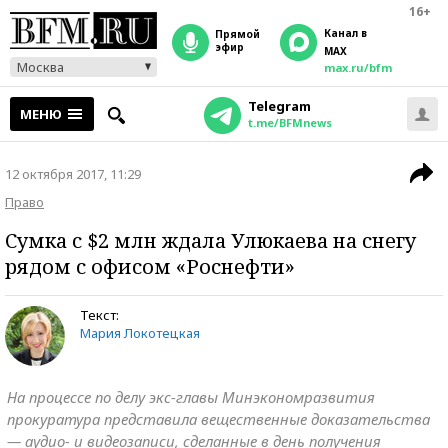
16+
Канал в
прямой
эфир
MAX
Москва
max.ru/bfm
Telegram
МЕНЮ
t.me/BFMnews
12 октября 2017, 11:29
Право
Сумка с $2 млн ждала Улюкаева на снегу
рядом с офисом «Роснефти»
Текст:
Мария Локотецкая
На процессе по делу экс-главы Минэкономразвития
прокуратура представила вещественные доказательства
— аудио- и видеозаписи, сделанные в день получения