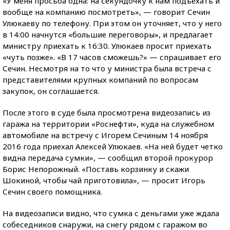
«У меня просьба одна: на секундочку к нам подъехать и
вообще на компанию посмотреть», — говорит Сечин
Улюкаеву по телефону. При этом он уточняет, что у него
в 14:00 начнутся «большие переговоры», и предлагает
министру приехать к 16:30. Улюкаев просит приехать
«чуть позже». «В 17 часов сможешь?» — спрашивает его
Сечин. Несмотря на то что у министра была встреча с
представителями крупных компаний по вопросам
закупок, он соглашается.
После этого в суде была просмотрена видеозапись из
гаража на территории «Роснефти», куда на служебном
автомобиле на встречу с Игорем Сечиным 14 ноября
2016 года приехал Алексей Улюкаев. «На ней будет четко
видна передача сумки», — сообщил второй прокурор
Борис Непорожный. «Поставь корзинку и скажи
Шокиной, чтобы чай приготовила», — просит Игорь
Сечин своего помощника.
На видеозаписи видно, что сумка с деньгами уже ждала
собеседников снаружи, на снегу рядом с гаражом во