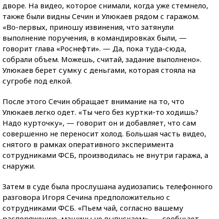
дворе. На видео, которое снимали, когда уже стемнело,
также были видны Сечин и Улюкаев рядом с гаражом.
«Во-первых, приношу извинения, что затянули
выполнение поручения, в командировках были, —
говорит глава «Роснефти». — Да, пока туда-сюда,
собрали объем. Можешь, считай, задание выполнено».
Улюкаев берет сумку с деньгами, которая стояла на
сугробе под елкой.
После этого Сечин обращает внимание на то, что
Улюкаев легко одет. «Ты чего без куртки-то ходишь?
Надо курточку», — говорит он и добавляет, что сам
совершенно не переносит холод. Большая часть видео,
снятого в рамках оперативного эксперимента
сотрудниками ФСБ, производилась не внутри гаража, а
снаружи.
Затем в суде была прослушана аудиозапись телефонного
разговора Игоря Сечина предположительно с
сотрудниками ФСБ. «Пьем чай, согласно вашему
распоряжению, машины не выпускаем», — сообщает