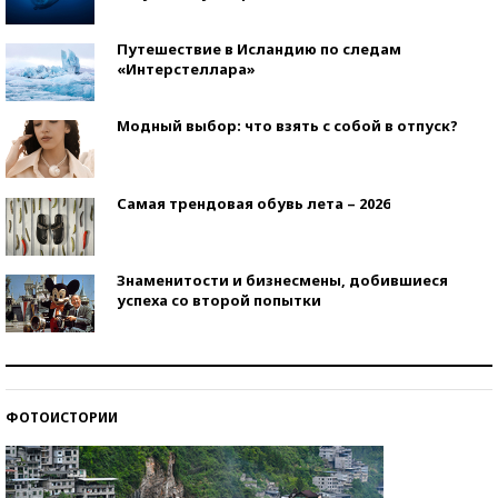
Путешествие в Исландию по следам
«Интерстеллара»
Модный выбор: что взять с собой в отпуск?
Самая трендовая обувь лета – 2026
Знаменитости и бизнесмены, добившиеся
успеха со второй попытки
Как защититься от солнца на курорте?
ФОТОИСТОРИИ
Кто изобрел средства связи?