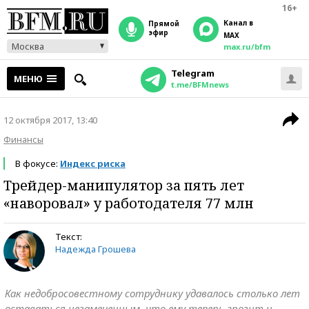
16+
Канал в
прямой
эфир
MAX
Москва
max.ru/bfm
Telegram
МЕНЮ
t.me/BFMnews
12 октября 2017, 13:40
Финансы
В фокусе:
Индекс риска
Трейдер-манипулятор за пять лет
«наворовал» у работодателя 77 млн
Текст:
Надежда Грошева
Как недобросовестному сотруднику удавалось столько лет
оставаться незамеченным, что ему теперь грозит и