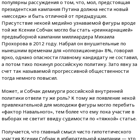
популярны рассуждения о том, что, мол, предстоящая
президентская кампания Путина должна нести новый
«месседж» и быть отличной от предыдущих.
Присутствие некоей медийно узнаваемой фигуры вроде
той же Ксении Собчак могло бы стать «реинкарнацией»
предвыборной кампании миллиардера Михаила
Прохорова в 2012 году. Набрал он внушительные по
нынешним временам для «оппозиционера» 8%, говорил
ярко, однако опасности главному кандидату не составил,
а потом тихо покинул российскую политику. Зато явку за
счет так называемой прогрессивной общественности
тогда немного повысил.
Может, и Собчак демиурги российской внутренней
политики отвели ту же роль? К тому же появление некой
привлекательной для молодежи фигуры могло перебить
«фактор Навального», тем более что ему пока участие в
выборах не светит ввиду судимости по «тяжкой» статье.
Получается, что главный смысл чисто гипотетического
участия Ксении Собчак в избирательной кампании — это