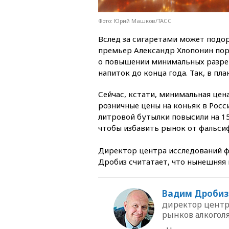
Фото: Юрий Машков/ТАСС
Вслед за сигаретами может подор
премьер Александр Хлопонин по
о повышении минимальных разре
напиток до конца года. Так, в пл
Сейчас, кстати, минимальная цена
розничные цены на коньяк в Рос
литровой бутылки повысили на 15%
чтобы избавить рынок от фальси
Директор центра исследований ф
Дробиз считатает, что нынешняя 
Вадим Дробиз
директор центр
рынков алкогол