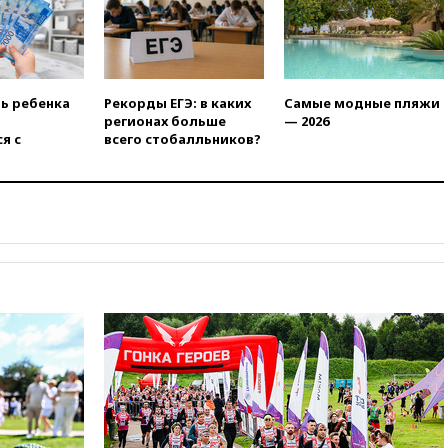
защиту дорог от БПЛА из
средств на ремонт
вчера, 20:00
Зеленский 8
августа посетит Сербию с
официальным визитом
ть ребенка
Рекорды ЕГЭ: в каких
Самые модные пляжи
регионах больше
— 2026
вчера, 19:58
В Госдуму будет
я с
всего стобалльников?
внесен законопроект об
отмене ЕГЭ
вчера, 19:50
Аэропорты Сочи и
Ярославля приостановили
работу
вчера, 19:35
WP: Трамп
призвал доноров-
республиканцев поддержать
Вэнса на выборах 2028 года
вчера, 19:20
Число ломбардов
в РФ превысило максимум
2022 года
вчера, 19:15
Жуковский и
аэропорт Геленджика
возобновили работу