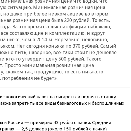
, минимальная розничная цена что водки, что
ную ситуацию. Минимальная розничная цена
вчера, 22:28
Отказаться от
российского гражданства
, но даже при более низком акцизе во втором
станет значительно дороже
ная розничная цена была 220 рублей. То есть,
года. За это время сколько инфляции набежало,
вчера, 22:20
Путин назвал 76-ю
гвардейскую десантно-
 все составляющие и комплектацию, и вдруг
штурмовую дивизию
а ниже, чем в 2014-м. Нереально, нелогично,
легендарной
ньяком. Нет сегодня коньяка по 370 рублей. Самый
вчера, 22:15
Путин заслушал
ожно пить, наверное, все-таки стоит не дешевле
доклад о ситуации на
ли кто-то утвердит цену 500 рублей. Такого
добропольском направлении
ят. Просто минимальная розничная цена
вчера, 21:58
Генпрокуратура
, скажем так, продукцию, то есть никакого
признала нежелательным в
 потребления не будет».
РФ американский Human
Rights Foundation
вчера, 21:35
«Аэрофлот»
 экологический налог на сигареты и поднять ставку
отменяет часть рейсов в Сочи
также запретить все виды безналоговых и беспошлинных
и Геленджик
вчера, 21:25
Руслан Терновой
выиграл золото чемпионата
ты в России — примерно 43 рубля с пачки. Средний
Европы в прыжках с 10-
ранах — 2,5 доллара (около 150 рублей с пачки).
метровой вышки