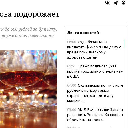
нова подорожает
 до 500 рублей за бутылку.
Лента новостей
ть уже и так повысили на
06:00
Суд обязал Meta
выплатить $567 млн по делу о
вреде психическому
здоровью детей
05:51
Трамп подписал указ
против «родильного туризма»
в США
04:00
Суд взыскал почти 5 млн
рублей в пользу семьи
отравившегося в детсаду
мальчика
03:00
МИД РФ: попытки Запада
рассорить Россию и Казахстан
обречены на провал