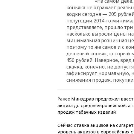
«На самом деле
коньяка не отражает реаль
водки сегодня — 205 рублей
полугодии 2014-го минималь
представляете, прошло три 
насколько выросли цены на
минимальная розничная цен
поэтому то же самое и с ко
дешевый коньяк, который м
450 рублей. Наверное, вряд 
скачка, конечно, не допуст
зафиксирует нормальную, ну
снижения продаж, покупки,
Ранее Минздрав предложил ввести
акциза до среднеевропейской, а 
продаж табачных изделий.
Сейчас ставка акцизов на сигаре
уровень акцизов в европейских ст