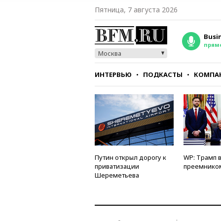
Пятница, 7 августа 2026
Busi
прям
Москва
ИНТЕРВЬЮ
ПОДКАСТЫ
КОМПА
СТИЛЬ
ТЕСТЫ
Путин открыл дорогу к
WP: Трамп 
приватизации
преемнико
Шереметьева