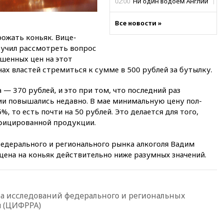
02:00
Ни один водоем Англии
не соответствует нормам
химической безопасности
Все новости »
01:00
Трамп: США сами
ожать коньяк. Вице-
нуждаются в дальнобойных
ручил рассмотреть вопрос
ракетах и системах Patriot
шенных цен на этот
00:01
Трамп заявил о
анах властей стремиться к сумме в 500 рублей за бутылку.
необходимости пополнения
арсенала США
 — 370 рублей, и это при том, что последний раз
вчера, 23:28
Слуцкий призвал
сии повышались недавно. В мае минимальную цену пол-
признать «Яблоко»
, то есть почти на 50 рублей. Это делается для того,
нежелательной организацией
фицированной продукции.
вчера, 23:15
В Смоленске
ребенок и женщина погибли
едерального и регионального рынка алкоголя Вадим
при падении деревьев во
цена на коньяк действительно ниже разумных значений.
время урагана
вчера, 22:55
В Москве в
пятницу ожидаются ливни
а исследований федерального и региональных
вчера, 22:35
Винисиус
я (ЦИФРРА)
продлил контракт с «Реалом»
до 2032 года