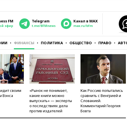
ness FM
Telegram
Канал в MAX
ой эфир
t.me/BFMnews
max.ru/bfm
НИИ
ФИНАНСЫ
ПОЛИТИКА
ОБЩЕСТВО
ПРАВО
АВТ
видит своим
«Рынок не понимает,
Как Россию попытались
м Вэнса
какие книги можно
сравнить с Венгрией и
выпускать» — эксперты
Словакией.
о последствиях дела
Комментарий Георгия
против издателей
Бовта