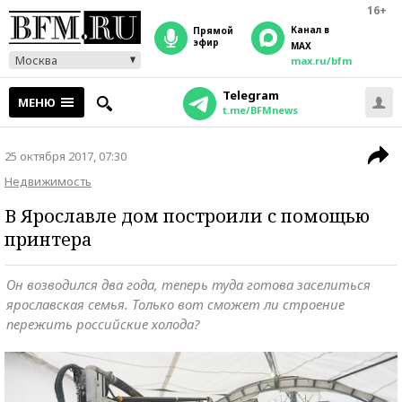
16+
Канал в
прямой
эфир
MAX
Москва
max.ru/bfm
Telegram
МЕНЮ
t.me/BFMnews
25 октября 2017, 07:30
Недвижимость
В Ярославле дом построили с помощью
принтера
Он возводился два года, теперь туда готова заселиться
ярославская семья. Только вот сможет ли строение
пережить российские холода?