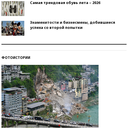
Самая трендовая обувь лета – 2026
Знаменитости и бизнесмены, добившиеся
успеха со второй попытки
Как защититься от солнца на курорте?
ФОТОИСТОРИИ
Кто изобрел средства связи?