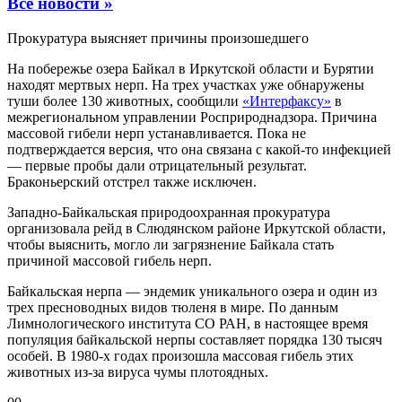
Все новости »
Прокуратура выясняет причины произошедшего
На побережье озера Байкал в Иркутской области и Бурятии
находят мертвых нерп. На трех участках уже обнаружены
туши более 130 животных, сообщили
«Интерфаксу»
в
межрегиональном управлении Росприроднадзора. Причина
массовой гибели нерп устанавливается. Пока не
подтверждается версия, что она связана с какой-то инфекцией
— первые пробы дали отрицательный результат.
Браконьерский отстрел также исключен.
Западно-Байкальская природоохранная прокуратура
организовала рейд в Слюдянском районе Иркутской области,
чтобы выяснить, могло ли загрязнение Байкала стать
причиной массовой гибель нерп.
Байкальская нерпа — эндемик уникального озера и один из
трех пресноводных видов тюленя в мире. По данным
Лимнологического института СО РАН, в настоящее время
популяция байкальской нерпы составляет порядка 130 тысяч
особей. В 1980-х годах произошла массовая гибель этих
животных из-за вируса чумы плотоядных.