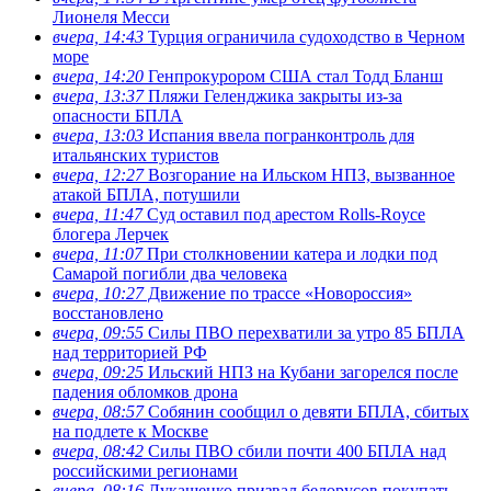
Лионеля Месси
вчера, 14:43
Турция ограничила судоходство в Черном
море
вчера, 14:20
Генпрокурором США стал Тодд Бланш
вчера, 13:37
Пляжи Геленджика закрыты из-за
опасности БПЛА
вчера, 13:03
Испания ввела погранконтроль для
итальянских туристов
вчера, 12:27
Возгорание на Ильском НПЗ, вызванное
атакой БПЛА, потушили
вчера, 11:47
Суд оставил под арестом Rolls-Royce
блогера Лерчек
вчера, 11:07
При столкновении катера и лодки под
Самарой погибли два человека
вчера, 10:27
Движение по трассе «Новороссия»
восстановлено
вчера, 09:55
Силы ПВО перехватили за утро 85 БПЛА
над территорией РФ
вчера, 09:25
Ильский НПЗ на Кубани загорелся после
падения обломков дрона
вчера, 08:57
Собянин сообщил о девяти БПЛА, сбитых
на подлете к Москве
вчера, 08:42
Силы ПВО сбили почти 400 БПЛА над
российскими регионами
вчера, 08:16
Лукашенко призвал белорусов покупать