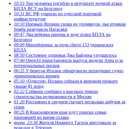
10:53
Три человека погибли в результате ночной атаки
БПЛА ВСУ на Белгород
10:31
ВС РФ ударили по одесской портовой
инфраструктуре
10:10
Премьер Японии снова не упомянула, чья атомная
бомба разрушила Нагасаки
09:47
Два ребенка ранены в ходе атаки БПЛА на
Белгород
09:09
Минобороны: за ночь сбито 153 украинских
БПЛА
08:50
Состояние здоровья Джо Байдена ухудшилось
07:40
OpenAI приостановила выпуск модели Astra и-за
потенциальных рисков
06:25
У берегов Италии обнаружили затонувшее судно
древнеримских времен
05:10
«Одиссея» Нолана собрала в мировом прокате
свыше $1 млрд
02:22
Собянин сообщил о высоких темпах
строительства недвижимости в Москве
01:20
Россиянин в среднем съедает несколько арбузов за
сезон
00:25
В Красноярском крае идут поиски семьи,
пропавшей во время сплава
вчера, 23:30
Жителя Нижнего Тагила арестовали за
реакции в Теlegram