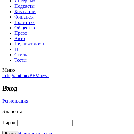
Интервью
Подкасты
Компании
Финансы
Политика
Общество
Право
Авто
Недвижимость
IT
Стиль
Тесты
Меню
Telegram
t.me/BFMnews
Вход
Регистрация
Эл. почта
Пароль
Напомнить пароль
Войти