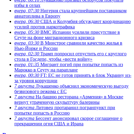
избы в селах
вчера, 07:30
Нигерия стала крупнейшим поставщиком
авиатоплива в Европу
вчера, 06:30
США и Колумбия обсуждают координацию
усилий против наркотрафика
вчера, 05:30
ВМС Испании усилили присутствие в
Сеуте на фоне миграционного кризиса
вчера, 03:30
В Минстрое сравнили качество жилья в
Нью-Йорке и России
вчера, 02:30
Трамп попросил отпустить его с круглого
стола в Госдепе, чтобы «вести войну»
вчера, 01:35
Мигрант погиб при попытке попасть из
Марокко в Сеуту на параплане
вчера, 00:30
FT: ЕС не готов принять в блок Украину из-
за уровня коррупции
7 августа
Лукашенко объяснил экономическую выгоду
безвизового режима с ЕС
7 августа
На башню ресторана «Армения» в Москве
вернут утраченную скульптуру балерины
7 августа
Литовец протаранил погранпункт при
попытке попасть в Россию
7 августа
Бессент анонсировал скорое соглашение о
прекращении огня США и Ирана