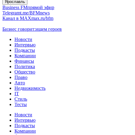
Ярославль
Business FM
прямой эфир
Telegram
t.me/BFMnews
Канал в MAX
max.ru/bfm
Бизнес говорит:
ищем героев
Новости
Интервью
Подкасты
Компании
Финансы
Политика
Общество
Право
Авто
Недвижимость
IT
Стиль
Тесты
Новости
Интервью
Подкасты
Компании