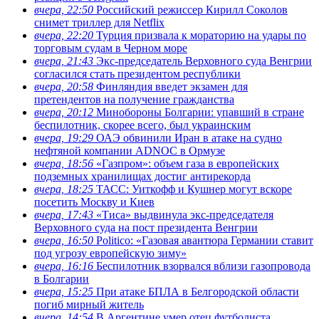
вчера, 22:50
Российский режиссер Кирилл Соколов
снимет триллер для Netflix
вчера, 22:20
Турция призвала к мораторию на удары по
торговым судам в Черном море
вчера, 21:43
Экс-председатель Верховного суда Венгрии
согласился стать президентом республики
вчера, 20:58
Финляндия введет экзамен для
претендентов на получение гражданства
вчера, 20:12
Минобороны Болгарии: упавший в стране
беспилотник, скорее всего, был украинским
вчера, 19:29
ОАЭ обвинили Иран в атаке на судно
нефтяной компании ADNOC в Ормузе
вчера, 18:56
«Газпром»: объем газа в европейских
подземных хранилищах достиг антирекорда
вчера, 18:25
ТАСС: Уиткофф и Кушнер могут вскоре
посетить Москву и Киев
вчера, 17:43
«Тиса» выдвинула экс-председателя
Верховного суда на пост президента Венгрии
вчера, 16:50
Politico: «Газовая авантюра Германии ставит
под угрозу европейскую зиму»
вчера, 16:16
Беспилотник взорвался вблизи газопровода
в Болгарии
вчера, 15:25
При атаке БПЛА в Белгородской области
погиб мирный житель
вчера, 14:54
В Аргентине умер отец футболиста