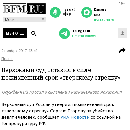
16+
Канал в
прямой
эфир
MAX
Москва
max.ru/bfm
Telegram
МЕНЮ
t.me/BFMnews
2 ноября 2017, 13:46
Право
Верховный суд оставил в силе
пожизненный срок «тверскому стрелку»
Осужденный просил о смягчении назначенного наказания
Верховный суд России утвердил пожизненный срок
«тверскому стрелку» Сергею Егорову за убийство
девяти человек, сообщает
РИА Новости
со ссылкой на
Генпрокуратуру РФ.