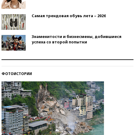
Самая трендовая обувь лета – 2026
Знаменитости и бизнесмены, добившиеся
успеха со второй попытки
Как защититься от солнца на курорте?
ФОТОИСТОРИИ
Кто изобрел средства связи?