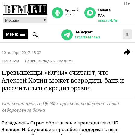
16+
Канал в
прямой
эфир
MAX
Москва
max.ru/bfm
Telegram
МЕНЮ
t.me/BFMnews
10 ноября 2017, 13:07
Финансы
Банки, вклады и кредиты
Превышенцы «Югры» считают, что
Алексей Хотин может возродить банк и
рассчитаться с кредиторами
Они обратились в ЦБ РФ с просьбой поддержать план
оздоровления банка
Вкладчики «Югры» обратились к председателю ЦБ
Эльвире Набиуллиной с просьбой поддержать план