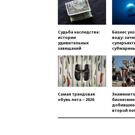
Судьба наследства:
Бизнес ух
истории
воду: заче
удивительных
суперъяхт
завещаний
субмарин
Самая трендовая
Знаменито
обувь лета – 2026
бизнесмен
добившиес
второй по