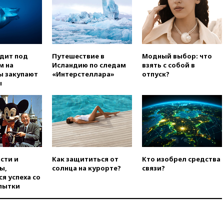
уголовное дело
вчера, 21:26
Лидеры сборной
РФ по гимнастике получили
официальный отказ в визах от
Хорватии
одит под
Путешествие в
Модный выбор: что
вчера, 21:15
Пентагон
м на
Исландию по следам
взять с собой в
опубликовал 16 новых видео с
ы закупают
«Интерстеллара»
отпуск?
НЛО
ы
вчера, 21:00
На границе
Украины с Польшей скопилось
свыше 6,5 тысячи грузовиков
вчера, 20:53
Швыдкой:
«Интервидение» точно
пройдет в 2026 году
сти и
Как защититься от
Кто изобрел средства
вчера, 20:45
ПВО за день
ы,
солнца на курорте?
связи?
сбила еще 75 украинских
я успеха со
беспилотников над Россией
пытки
вчера, 20:35
Велосипедист
погиб при атаке FPV-дрона в
Белгородской области