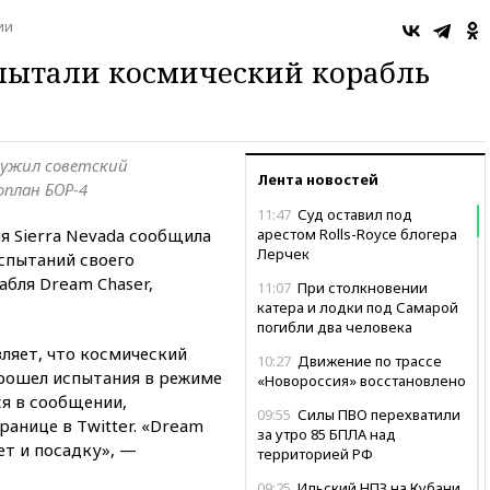
ии
пытали космический корабль
лужил советский
Лента новостей
план БОР-4
11:47
Суд оставил под
я Sierra Nevada сообщила
арестом Rolls-Royce блогера
Лерчек
спытаний своего
бля Dream Chaser,
11:07
При столкновении
катера и лодки под Самарой
погибли два человека
вляет, что космический
10:27
Движение по трассе
рошел испытания в режиме
«Новороссия» восстановлено
ся в сообщении,
09:55
Силы ПВО перехватили
анице в Twitter. «Dream
за утро 85 БПЛА над
ет и посадку», —
территорией РФ
09:25
Ильский НПЗ на Кубани