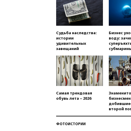
Судьба наследства:
Бизнес ух
истории
воду: заче
удивительных
суперъяхт
завещаний
субмарин
Самая трендовая
Знаменито
обувь лета – 2026
бизнесмен
добившиес
второй по
ФОТОИСТОРИИ