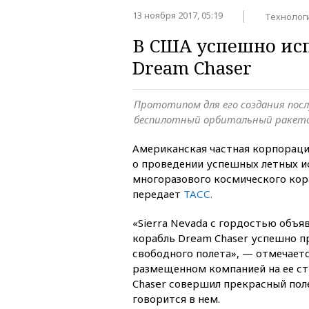
13 ноября 2017, 05:19
Технолог
В США успешно ис
Dream Chaser
Прототипом для его создания пос
беспилотный орбитальный ракето
Американская частная корпораци
о проведении успешных летных и
многоразового космического кора
передает
ТАСС.
«Sierra Nevada с гордостью объя
корабль Dream Chaser успешно п
свободного полета», — отмечает
размещенном компанией на ее стр
Chaser совершил прекрасный пол
говорится в нем.