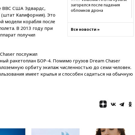
загорелся после падения
зе ВВС США Эдвардс,
обломков дрона
 (штат Калифорния). Это
08:57
Собянин сообщил о
ой модели корабля после
девяти БПЛА, сбитых на
олета. В 2013 году при
Все новости »
подлете к Москве
аппарат получил
08:42
Силы ПВО сбили почти
400 БПЛА над российскими
регионами
Chaser послужил
08:16
Лукашенко призвал
ный ракетоплан БОР-4. Помимо грузов Dream Chaser
белорусов покупать избы в
олоземную орбиту экипаж численностью до семи человек.
селах
ользования имеет крылья и способен садиться на обычную
07:30
Нигерия стала
крупнейшим поставщиком
авиатоплива в Европу
06:30
США и Колумбия
обсуждают координацию
усилий против наркотрафика
05:30
ВМС Испании усилили
присутствие в Сеуте на фоне
миграционного кризиса