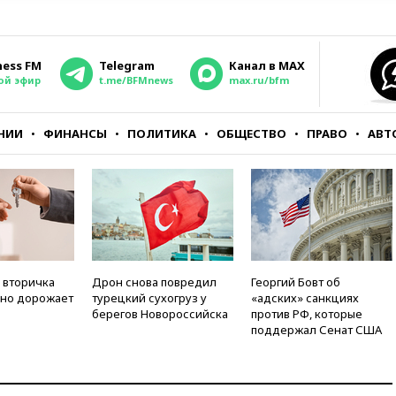
ness FM
Telegram
Канал в MAX
ой эфир
t.me/BFMnews
max.ru/bfm
НИИ
ФИНАНСЫ
ПОЛИТИКА
ОБЩЕСТВО
ПРАВО
АВТ
 вторичка
Дрон снова повредил
Георгий Бовт об
но дорожает
турецкий сухогруз у
«адских» санкциях
берегов Новороссийска
против РФ, которые
поддержал Сенат США