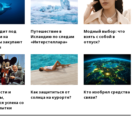
03:30
В Минстрое сравнили
качество жилья в Нью-Йорке и
России
02:30
Трамп попросил
отпустить его с круглого стола
одит под
Путешествие в
Модный выбор: что
в Госдепе, чтобы «вести
м на
Исландию по следам
взять с собой в
войну»
ы закупают
«Интерстеллара»
отпуск?
ы
01:35
Мигрант погиб при
попытке попасть из Марокко в
Сеуту на параплане
00:30
FT: ЕС не готов принять в
блок Украину из-за уровня
коррупции
вчера, 23:35
Лукашенко
сти и
Как защититься от
Кто изобрел средства
объяснил экономическую
ы,
солнца на курорте?
связи?
выгоду безвизового режима с
я успеха со
ЕС
пытки
вчера, 22:59
На башню
ресторана «Армения» в
Москве вернут утраченную
скульптуру балерины