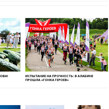
вчера, 22:45
Литовец
протаранил погранпункт при
попытке попасть в Россию
вчера, 22:28
Бессент
анонсировал скорое
соглашение о прекращении
огня США и Ирана
вчера, 22:15
Три человека
получили ножевые ранения
при нападении в Чехии
вчера, 22:00
Путин поручил
выделить средства на новые
РЛС для Белгородской
области
ЛОВА!
ИСПЫТАНИЕ НА ПРОЧНОСТЬ: В АЛАБИНЕ
ПРОШЛА «ГОНКА ГЕРОЕВ»
вчера, 21:56
The Atlantic: Маск
отказал Украине в
использовании Starlink для
атак вглубь РФ
вчера, 21:35
После пожара на
складе в Брянске возбудили