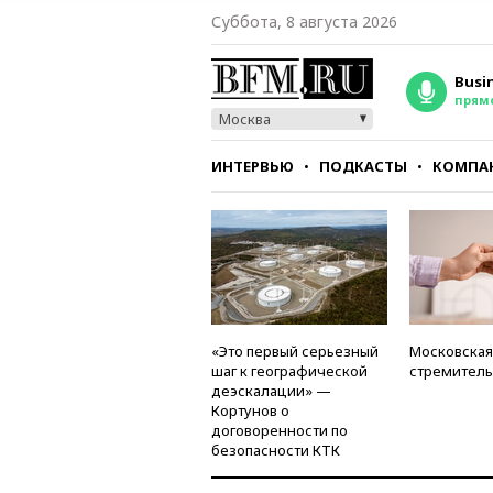
Суббота, 8 августа 2026
Busi
прям
Москва
ИНТЕРВЬЮ
ПОДКАСТЫ
КОМПА
СТИЛЬ
ТЕСТЫ
«Это первый серьезный
Московская
шаг к географической
стремитель
деэскалации» —
Кортунов о
договоренности по
безопасности КТК