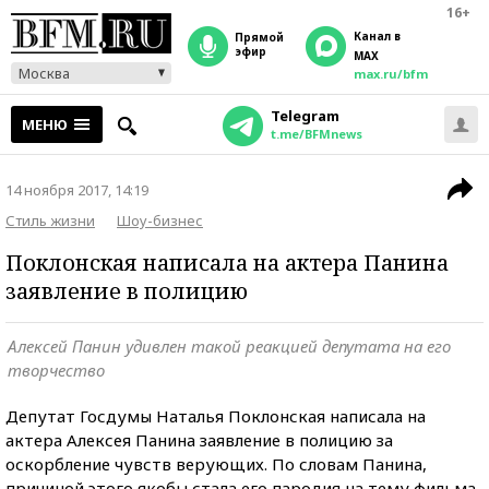
16+
Канал в
прямой
эфир
MAX
Москва
max.ru/bfm
Telegram
МЕНЮ
t.me/BFMnews
14 ноября 2017, 14:19
Стиль жизни
Шоу-бизнес
Поклонская написала на актера Панина
заявление в полицию
Алексей Панин удивлен такой реакцией депутата на его
творчество
Депутат Госдумы Наталья Поклонская написала на
актера Алексея Панина заявление в полицию за
оскорбление чувств верующих. По словам Панина,
причиной этого якобы стала его пародия на тему фильма