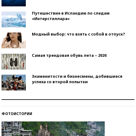
Путешествие в Исландию по следам
«Интерстеллара»
Модный выбор: что взять с собой в отпуск?
Самая трендовая обувь лета – 2026
Знаменитости и бизнесмены, добившиеся
успеха со второй попытки
Как защититься от солнца на курорте?
ФОТОИСТОРИИ
Кто изобрел средства связи?