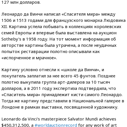
127 млн долларов.
Леонардо да Винчи написал «Спасителя мира» между
1506 и 1513 годами для французского монарха Людовика
XII. Картина успела побывать в коллекциях королевских
семей Европы и впервые была выставлена на аукцион
Sotheby’s в 1958 году. На тот момент информация об
авторстве картины была утрачена, а после неудачных
попыток реставрации полотно описывали как
«испорченное и мрачное».
Картину условно отнесли к «школе да Винчи», и
покупатель заплатил за нее всего 45 фунтов. Позднее
полотно выкупила группа арт-дилеров за 10 тысяч
долларов, а в 2011 году экспертиза подтвердила, что
«Спаситель мира» принадлежит кисти самого Леонардо.
Тогда же картину представили в Национальной галерее в
Лондоне в рамках выставки, посвященной художнику.
Leonardo da Vinci's masterpiece Salvator Mundi achieves
$450,312,500, a
#worldauctionrecord
for any work of art