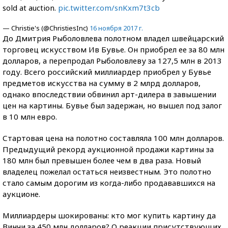
sold at auction.
pic.twitter.com/snKxm7t3cb
— Christie's (@ChristiesInc)
16 ноября 2017 г.
До Дмитрия Рыболовлева полотном владел швейцарский
торговец искусством Ив Бувье. Он приобрел ее за 80 млн
долларов, а перепродал Рыболовлеву за 127,5 млн в 2013
году. Всего российский миллиардер приобрел у Бувье
предметов искусства на сумму в 2 млрд долларов,
однако впоследствии обвинил арт-дилера в завышении
цен на картины. Бувье был задержан, но вышел под залог
в 10 млн евро.
Стартовая цена на полотно составляла 100 млн долларов.
Предыдущий рекорд аукционной продажи картины за
180 млн был превышен более чем в два раза. Новый
владелец пожелал остаться неизвестным. Это полотно
стало самым дорогим из когда-либо продававшихся на
аукционе.
Миллиардеры шокированы: кто мог купить картину да
Винчи за 450 млн долларов? О реакции присутствующих