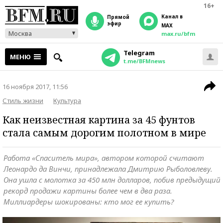
16+
Канал в
прямой
эфир
MAX
Москва
max.ru/bfm
Telegram
МЕНЮ
t.me/BFMnews
16 ноября 2017, 11:56
Стиль жизни
Культура
Как неизвестная картина за 45 фунтов
стала самым дорогим полотном в мире
Работа «Спаситель мира», автором которой считают
Леонардо да Винчи, принадлежала Дмитрию Рыболовлеву.
Она ушла с молотка за 450 млн долларов, побив предыдущий
рекорд продажи картины более чем в два раза.
Миллиардеры шокированы: кто мог ее купить?