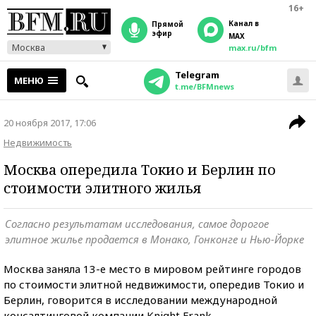
16+
Канал в
прямой
эфир
MAX
Москва
max.ru/bfm
Telegram
МЕНЮ
t.me/BFMnews
20 ноября 2017, 17:06
Недвижимость
Москва опередила Токио и Берлин по
стоимости элитного жилья
Согласно результатам исследования, самое дорогое
элитное жилье продается в Монако, Гонконге и Нью-Йорке
Москва заняла 13-е место в мировом рейтинге городов
по стоимости элитной недвижимости, опередив Токио и
Берлин, говорится в исследовании международной
консалтинговой компании Knight Frank.