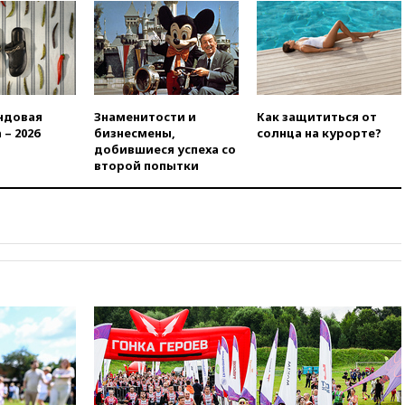
вчера, 21:35
Машков: в РФ
подготовили концепцию
развития театрального
искусства до 2035 года
вчера, 21:21
Правительство
РФ разрешило продажу
ндовая
Знаменитости и
Как защититься от
бензина старых
 – 2026
бизнесмены,
солнца на курорте?
экологических классов
добившиеся успеха со
второй попытки
вчера, 21:15
Путин обсудил с
Машковым 150-летие Союза
театральных деятелей
вчера, 20:47
Newsweek:
«взрывная» диарея охватила
47 из 50 штатов США
вчера, 20:35
ПВО за 12 часов
сбила 200 украинских
беспилотников
вчера, 20:20
Третий комплект
золотых медалей выиграли на
ЧЕ российские синхронистки