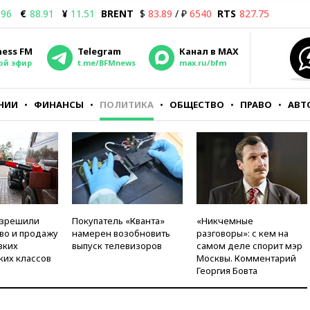
.96
€
88.91
¥
11.51
BRENT
$
83.89
/ ₽
6540
RTS
827.75
ness FM
Telegram
Канал в MAX
ой эфир
t.me/BFMnews
max.ru/bfm
НИИ
ФИНАНСЫ
ПОЛИТИКА
ОБЩЕСТВО
ПРАВО
АВТ
азрешили
Покупатель «Кванта»
«Никчемные
во и продажу
намерен возобновить
разговоры»: с кем на
зких
выпуск телевизоров
самом деле спорит мэр
ких классов
Москвы. Комментарий
Георгия Бовта