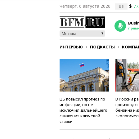
Четверг, 6 августа 2026
$
77
ЦБ
Busi
прям
Москва
ИНТЕРВЬЮ
ПОДКАСТЫ
КОМПА
СТИЛЬ
ТЕСТЫ
ЦБ повысил прогноз по
В России р
инфляции, но не
производст
исключил дальнейшего
бензина ни
снижения ключевой
экологичес
ставки