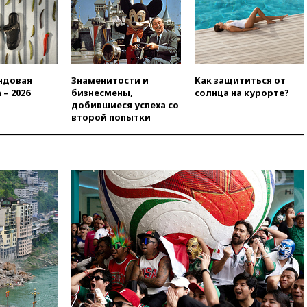
номер «Единой России» в
бюллетене
вчера, 19:15
Путин обсудил с
Памфиловой подготовку к
единому дню голосования
ндовая
Знаменитости и
Как защититься от
вчера, 18:56
Wildberries
 – 2026
бизнесмены,
солнца на курорте?
отрицает перенос основной
добившиеся успеха со
логистики за пределы России
второй попытки
вчера, 18:45
Крупнейший
склад маркетплейса Rozetka
сгорел под Киевом
вчера, 18:35
Джаред Лето
лишился роли в фильме
Барри Левинсона на фоне
обвинений в насилии
вчера, 18:28
Выборы ректора
ГИТИСа перенесены на «после
1 ноября»
вчера, 18:15
Путин указал на
нехватку врачей в
Белгородской области