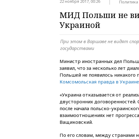
22 ноября 2017, 00:26
Политика
МИД Польши не вид
Украиной
При этом в Варшаве не видят спо
государствами
Министр иностранных дел Поль
заявил, что за несколько лет диа
Польшей не появилось никакого 
Комсомольская правда в Украине
«Украина отказывается от реали
двусторонних договоренностей. 
после начала польско-украинског
взаимоотношениях нет прогресса
Ващиковский.
По его словам, между странами н