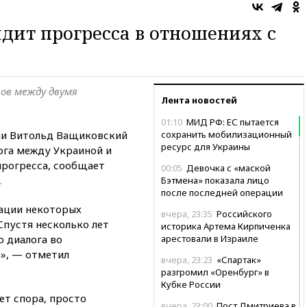
ит прогресса в отношениях с
ров между двумя
Лента новостей
01:10
МИД РФ: ЕС пытается
ши Витольд Ващиковский
сохранить мобилизационный
ресурс для Украины
лога между Украиной и
прогресса, сообщает
00:05
Девочка с «маской
.
Бэтмена» показала лицо
после последней операции
зации некоторых
вчера, 23:35
Российского
Спустя несколько лет
историка Артема Кирпиченка
о диалога во
арестовали в Израиле
», — отметил
вчера, 23:23
«Спартак»
разгромил «Оренбург» в
Кубке России
ет спора, просто
вчера, 23:00
Пост Дмитриева в