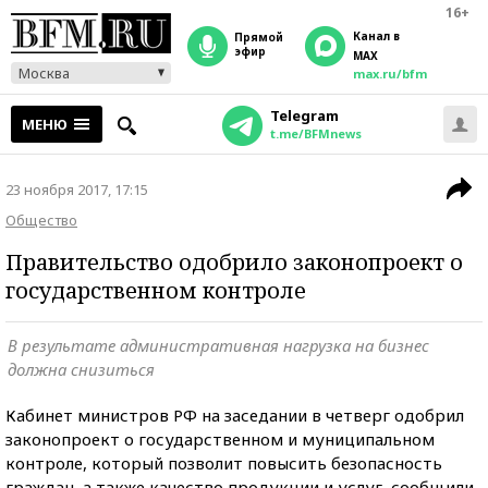
16+
Канал в
прямой
эфир
MAX
Москва
max.ru/bfm
Telegram
МЕНЮ
t.me/BFMnews
23 ноября 2017, 17:15
Общество
Правительство одобрило законопроект о
государственном контроле
В результате административная нагрузка на бизнес
должна снизиться
Кабинет министров РФ на заседании в четверг одобрил
законопроект о государственном и муниципальном
контроле, который позволит повысить безопасность
граждан, а также качество продукции и услуг, сообщили