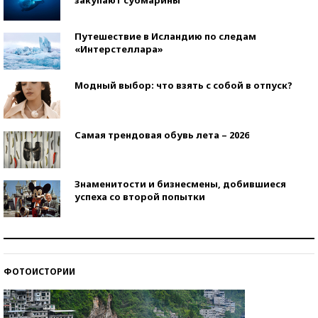
Путешествие в Исландию по следам
«Интерстеллара»
Модный выбор: что взять с собой в отпуск?
Самая трендовая обувь лета – 2026
Знаменитости и бизнесмены, добившиеся
успеха со второй попытки
Как защититься от солнца на курорте?
ФОТОИСТОРИИ
Кто изобрел средства связи?