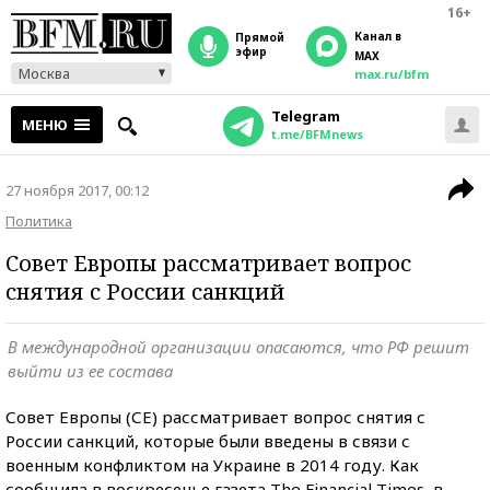
16+
Канал в
прямой
эфир
MAX
Москва
max.ru/bfm
Telegram
МЕНЮ
t.me/BFMnews
27 ноября 2017, 00:12
Политика
Совет Европы рассматривает вопрос
снятия с России санкций
В международной организации опасаются, что РФ решит
выйти из ее состава
Совет Европы (СЕ) рассматривает вопрос снятия с
России санкций, которые были введены в связи с
военным конфликтом на Украине в 2014 году. Как
сообщила в воскресенье газета The Financial Times, в