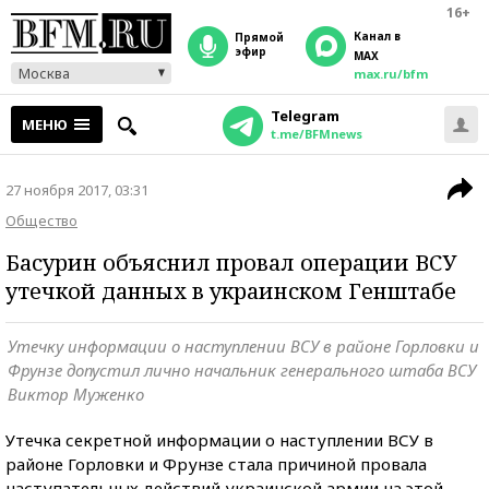
16+
Канал в
прямой
эфир
MAX
Москва
max.ru/bfm
Telegram
МЕНЮ
t.me/BFMnews
27 ноября 2017, 03:31
Общество
Басурин объяснил провал операции ВСУ
утечкой данных в украинском Генштабе
Утечку информации о наступлении ВСУ в районе Горловки и
Фрунзе допустил лично начальник генерального штаба ВСУ
Виктор Муженко
Утечка секретной информации о наступлении ВСУ в
районе Горловки и Фрунзе стала причиной провала
наступательных действий украинской армии на этой