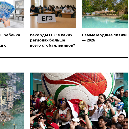
управлении аэропортом
Шереметьево
17:35
Шесть человек
пострадали при ударе ВСУ по
автобусу в Запорожской
области
ть ребенка
Рекорды ЕГЭ: в каких
Самые модные пляжи
регионах больше
— 2026
17:25
В аэропортах Сочи и
я с
всего стобалльников?
Геленджика сняты
ограничения
17:17
Власти РФ помогут
пострадавшему от атак на
склады Wildberries бизнесу
16:55
Экс-директору Popcorn
Books запросили четыре года
условно
16:46
ЦБ: международные
резервы России снизились
16:35
На восстановление
Херсонской области направят
6,8 млрд рублей