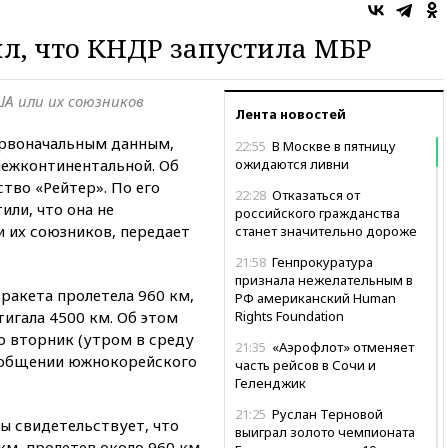
л, что КНДР запустила МБР
ША или их союзников
Лента новостей
первоначальным данным,
22:55
В Москве в пятницу
межконтинентальной. Об
ожидаются ливни
тво «Рейтер». По его
22:28
Отказаться от
или, что она не
российского гражданства
и их союзников, передает
станет значительно дороже
21:58
Генпрокуратура
признала нежелательным в
ракета пролетела 960 км,
РФ американский Human
игала 4500 км. Об этом
Rights Foundation
о вторник (утром в среду
21:35
«Аэрофлот» отменяет
сообщении южнокорейского
часть рейсов в Сочи и
Геленджик
21:25
Руслан Терновой
ы свидетельствует, что
выиграл золото чемпионата
 км, пролетев около 960 км