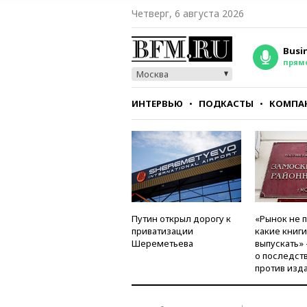
Четверг, 6 августа 2026
Busi
прям
Москва
ИНТЕРВЬЮ
ПОДКАСТЫ
КОМПА
СТИЛЬ
ТЕСТЫ
Путин открыл дорогу к
«Рынок не 
приватизации
какие книг
Шереметьева
выпускать»
о последст
против изд