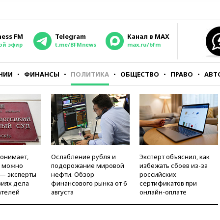
ness FM
Telegram
Канал в MAX
ой эфир
t.me/BFMnews
max.ru/bfm
НИИ
ФИНАНСЫ
ПОЛИТИКА
ОБЩЕСТВО
ПРАВО
АВТ
понимает,
Ослабление рубля и
Эксперт объяснил, как
и можно
подорожание мировой
избежать сбоев из-за
 — эксперты
нефти. Обзор
российских
виях дела
финансового рынка от 6
сертификатов при
ателей
августа
онлайн-оплате