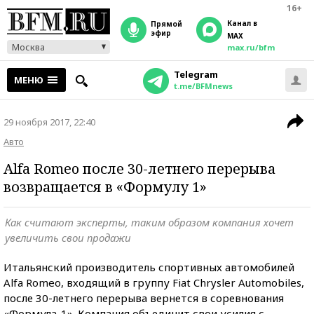
16+
Канал в
прямой
эфир
MAX
Москва
max.ru/bfm
Telegram
МЕНЮ
t.me/BFMnews
29 ноября 2017, 22:40
Авто
Alfa Romeo после 30-летнего перерыва
возвращается в «Формулу 1»
Как считают эксперты, таким образом компания хочет
увеличить свои продажи
Итальянский производитель спортивных автомобилей
Alfa Romeo, входящий в группу Fiat Chrysler Automobiles,
после 30-летнего перерыва вернется в соревнования
«Формула-1». Компания объединит свои усилия с