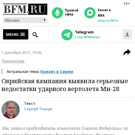
16+
Канал в
прямой
эфир
MAX
Москва
max.ru/bfm
Telegram
МЕНЮ
t.me/BFMnews
1 декабря 2017, 10:36
Технологии
Актуальная тема:
Кризис в Сирии
Сирийская кампания выявила серьезные
недостатки ударного вертолета Ми-28
Текст:
Сергей Ткачук
Как заявил председатель комитета Совета Федерации по
обороне и безопасности Виктор Бондарев, до этого