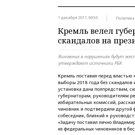
1 декабря 2017, 09:50
Политика
Кремль велел губе
скандалов на през
Виновных в нарушениях будут жес
утверждают источники РБК
Кремль поставил перед властью н
выборы 2018 года без скандалов 
установка дана полпредствам, с
губернаторам, руководителям р
избирательных комиссий, расска
чиновник и подтвердили другой 
собеседник, близкий к руководст
«Задачу поставил лично Владими
из федеральных чиновников в бес