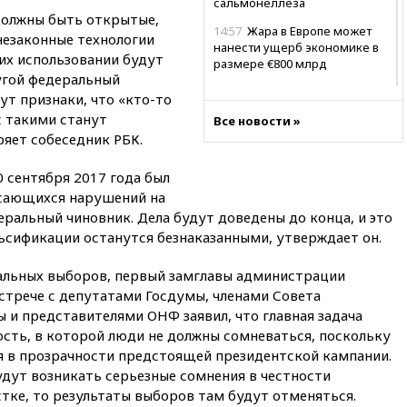
сальмонеллеза
должны быть открытые,
14:57
Жара в Европе может
 незаконные технологии
нанести ущерб экономике в
их использовании будут
размере €800 млрд
угой федеральный
14:49
Пентагон озаботился
дут признаки, что «кто-то
критикой Трампа по поводу
с такими станут
Все новости »
дефицита боеприпасов
ряет собеседник РБК.
14:40
В Германии задержан
украинец за шпионаж на
0 сентября 2017 года был
оборонном предприятии
асающихся нарушений на
14:21
АТОР сообщила о
ральный чиновник. Дела будут доведены до конца, и это
снижении цен на авиабилеты
альсификации останутся безнаказанными, утверждает он.
в России
нальных выборов, первый замглавы администрации
14:19
Масштабный сбой
произошел в рунете
стрече с депутатами Госдумы, членами Совета
 и представителями ОНФ заявил, что главная задача
14:14
«Ведомости»: Озон банк
сть, в которой люди не должны сомневаться, поскольку
не пострадает от британских
санкций
я в прозрачности предстоящей президентской кампании.
удут возникать серьезные сомнения в честности
13:58
Медведев назвал
стке, то результаты выборов там будут отменяться.
Японию вассалом США