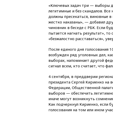
«Ключевых задач три — выборы 
легитимные и без скандалов. Все
должны пресекаться, виновные в 
жестко наказаны», — добавил др
чиновник в беседе с РБК. Если бу
пытается нагнать результат», то 
«безжалостно расставаться», уве
После единого дня голосования 1
возбужден ряд уголовных дел, к
выборах, напоминает другой феде
сигнал всем, кто считает, что ф
4 сентября, в преддверии регио
президента Сергей Кириенко на в
Федерации, Общественной палаты
выборов — обеспечить легитимно
иначе могут возникнуть сомнени
Как подчеркнул Кириенко, если б
голосования на том или ином уча