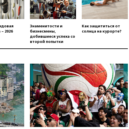
теракт на объекте Росгвардии
09:59
The Spectator:
отсутствие ракет для Patriot у
Украины приведет к
ндовая
Знаменитости и
Как защититься от
поражению Киева
 – 2026
бизнесмены,
солнца на курорте?
09:54
МВД Германии:
добившиеся успеха со
инцидент с дроном в
второй попытки
аэропорту Лейпцига —
«сценарий гибридной атаки»
09:32
В Тверской области
обломки дрона повредили
фасад логокомплекса
Wildberries
09:18
В Ярославской области
отражена самая
массированная атака БПЛА
09:16
Трамп сообщил об
огромном запасе боеприпасов
в США
08:54
В Таиланде сегодня
прощаются с молодыми