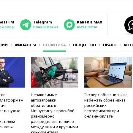
ness FM
Telegram
Канал в MAX
ой эфир
t.me/BFMnews
max.ru/bfm
НИИ
ФИНАНСЫ
ПОЛИТИКА
ОБЩЕСТВО
ПРАВО
АВТ
 по
Независимые
Эксперт объяснил, как
платформам
автозаправки
избежать сбоев из-за
ич:
обратились к
российских
вать нужно
Мишустину с просьбой
сертификатов при
равномерно
онлайн-оплате
мателям
распределять топливо
ешать»
между ними и крупными
конкурентами