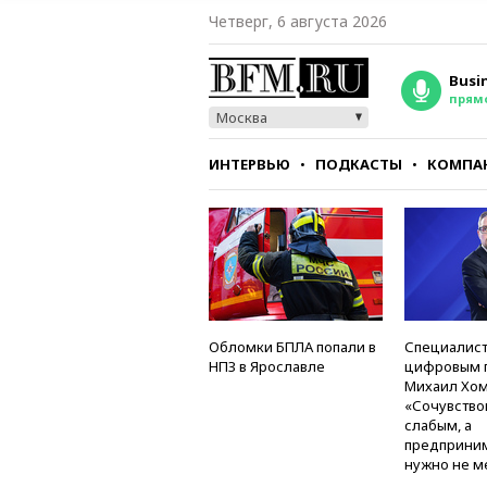
Четверг, 6 августа 2026
Busi
прям
Москва
ИНТЕРВЬЮ
ПОДКАСТЫ
КОМПА
СТИЛЬ
ТЕСТЫ
Обломки БПЛА попали в
Специалист
НПЗ в Ярославле
цифровым 
Михаил Хом
«Сочувство
слабым, а
предприни
нужно не м