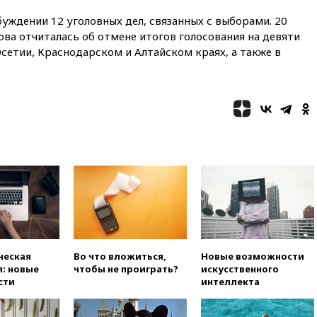
13:45
В Петербурге достроили
уждении 12 уголовных дел, связанных с выборами. 20
новый тоннель зеленой ветки
ва отчиталась об отмене итогов голосования на девяти
метро
сетии, Краснодарском и Алтайском краях, а также в
13:38
В эфире «Радиостанции
Судного дня» прозвучали три
сообщения
13:29
Восемь человек
пострадали при наезде
автомобиля на толпу в Омске
13:19
WP: Трамп определился
со своим преемником
13:13
СК возбудил дело по
факту гибели женщины и
ребенка в Раменском
12:57
В Луганске при ракетном
ударе ВСУ по складу
ческая
Во что вложиться,
Новые возможности
пострадали пять человек
: новые
чтобы не проиграть?
искусственного
сти
интеллекта
12:44
МВД: число
преступлений, связанных с
отмыванием денег, достигло