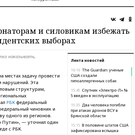
рнаторам и силовикам избежать
идентских выборах
тко наказывать,
Лента новостей
16:16
The Guardian: ученые
а местах задачу провести
США создали
гипоаллергенных собак
и нарушений. Эта
иловым структурам,
15:45
Спутник «Электро-Л» №
егиональных
5 введен в эксплуатацию
зал
РБК
федеральный
15:35
Два человека погибли
федеральный чиновник и
при атаках дронов ВСУ в
ву одного из регионов.
Брянской области
р Путин», — уточнил один
15:15
В половине штатов США
еде с РБК.
зафиксирована вспышка