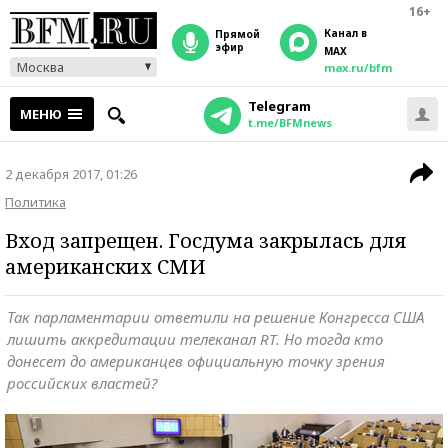
16+
Канал в
прямой
эфир
MAX
Москва
max.ru/bfm
Telegram
МЕНЮ
t.me/BFMnews
2 декабря 2017, 01:26
Политика
Вход запрещен. Госдума закрылась для
американских СМИ
Так парламентарии ответили на решение Конгресса США
лишить аккредитации телеканал RT. Но тогда кто
донесет до американцев официальную точку зрения
российских властей?