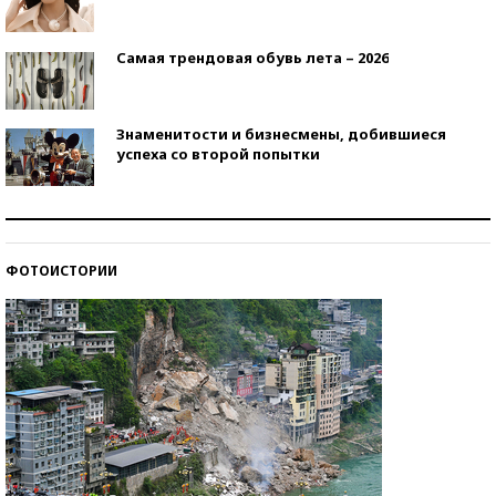
Самая трендовая обувь лета – 2026
Знаменитости и бизнесмены, добившиеся
успеха со второй попытки
Как защититься от солнца на курорте?
ФОТОИСТОРИИ
Кто изобрел средства связи?