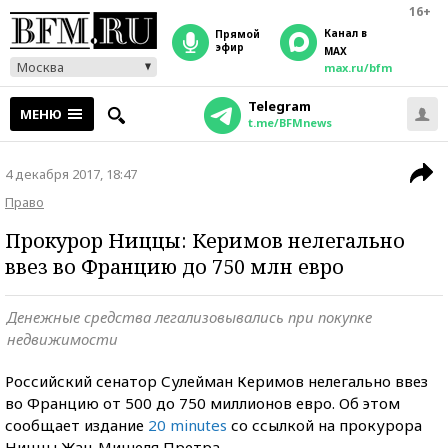
16+
Канал в
прямой
эфир
MAX
Москва
max.ru/bfm
Telegram
МЕНЮ
t.me/BFMnews
4 декабря 2017, 18:47
Право
Прокурор Ниццы: Керимов нелегально
ввез во Францию до 750 млн евро
Денежные средства легализовывались при покупке
недвижимости
Российский сенатор Сулейман Керимов нелегально ввез
во Францию от 500 до 750 миллионов евро. Об этом
сообщает издание
20 minutes
со ссылкой на прокурора
Ниццы Жан-Мишеля Претра.