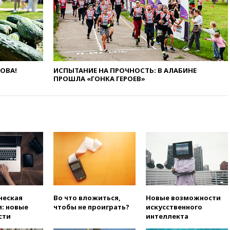
сотрудничество в сфере
технологий
07:00
Силы ПВО сбили шесть
БПЛА ВСУ, летевших на
Москву
06:25
Золото подорожало до
$4350 за тройскую унцию
ЛОВА!
ИСПЫТАНИЕ НА ПРОЧНОСТЬ: В АЛАБИНЕ
ПРОШЛА «ГОНКА ГЕРОЕВ»
06:01
МИД РФ: Казахстан
понимает сущность киевского
режима
05:10
Дом детства Нила
Армстронга впервые за 38 лет
выставили на продажу
04:00
Мирошник: России стоит
быть готовой к продолжению
украинского конфликта
03:16
Трамп заявил, что
ческая
Во что вложиться,
Новые возможности
предпочел бы соглашение с
: новые
чтобы не проиграть?
искусственного
Ираном
сти
интеллекта
02:06
Лантратова: судьба