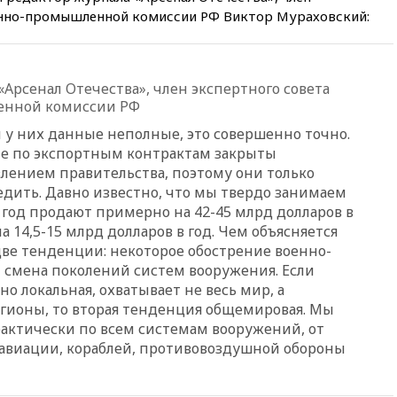
автомобиля на толпу в Омске
енно-промышленной комиссии РФ Виктор Мураховский:
13:19
WP: Трамп определился
со своим преемником
13:13
СК возбудил дело по
Арсенал Отечества», член экспертного совета
факту гибели женщины и
енной комиссии РФ
ребенка в Раменском
у них данные неполные, это совершенно точно.
12:57
В Луганске при ракетном
ные по экспортным контрактам закрыты
ударе ВСУ по складу
пострадали пять человек
лением правительства, поэтому они только
едить. Давно известно, что мы твердо занимаем
12:44
МВД: число
 год продают примерно на 42-45 млрд долларов в
преступлений, связанных с
отмыванием денег, достигло
14,5-15 млрд долларов в год. Чем объясняется
рекордного показателя
 две тенденции: некоторое обострение военно-
 смена поколений систем вооружения. Если
12:40
В Подмосковье
женщина и трехлетний
о локальная, охватывает не весь мир, а
ребенок погибли при падении
гионы, то вторая тенденция общемировая. Мы
из окна
актически по всем системам вооружений, от
12:22
В России с 1 сентября
 авиации, кораблей, противовоздушной обороны
изменятся билеты на
общественный транспорт