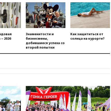
09:32
В Тверской области
обломки дрона повредили
фасад логокомплекса
Wildberries
09:18
В Ярославской области
отражена самая
ндовая
Знаменитости и
Как защититься от
массированная атака БПЛА
 – 2026
бизнесмены,
солнца на курорте?
добившиеся успеха со
09:16
Трамп сообщил об
второй попытки
огромном запасе боеприпасов
в США
08:54
В Таиланде сегодня
прощаются с молодыми
россиянами, жестоко убитыми
в Паттайе
08:26
Летчики с упавшего
самолета в Приангарье
отделались ссадинами и
ушибами
07:40
Таджикистан и
SpaceX/Starlink расширяют