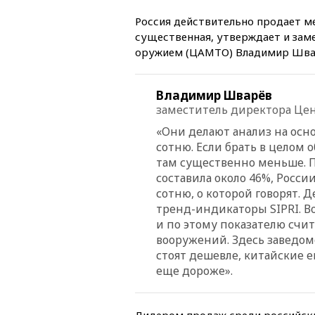
Россия действительно продает м
существенная, утверждает и зам
оружием (ЦАМТО) Владимир Шва
Владимир Шварёв
заместитель директора Це
«Они делают анализ на осн
сотню. Если брать в целом
там существенно меньше. П
составила около 46%, России
сотню, о которой говорят. 
тренд-индикаторы SIPRI. Во
и по этому показателю счи
вооружений. Здесь заведом
стоят дешевле, китайские 
еще дороже».
Лидером продаж среди российски