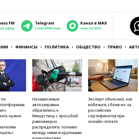
ness FM
Telegram
Канал в MAX
ой эфир
t.me/BFMnews
max.ru/bfm
НИИ
ФИНАНСЫ
ПОЛИТИКА
ОБЩЕСТВО
ПРАВО
АВТ
 по
Независимые
Эксперт объяснил, как
платформам
автозаправки
избежать сбоев из-за
ич:
обратились к
российских
вать нужно
Мишустину с просьбой
сертификатов при
равномерно
онлайн-оплате
мателям
распределять топливо
ешать»
между ними и крупными
конкурентами