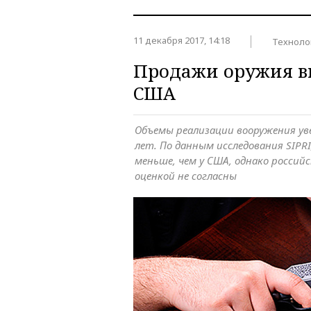
11 декабря 2017, 14:18
Техноло
Продажи оружия вы
США
Объемы реализации вооружения ув
лет. По данным исследования SIPRI,
меньше, чем у США, однако россий
оценкой не согласны