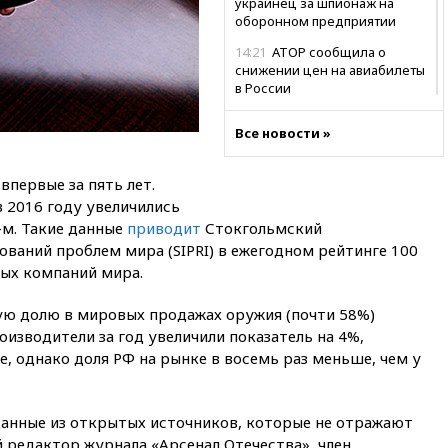
украинец за шпионаж на
оборонном предприятии
14:21
АТОР сообщила о
снижении цен на авиабилеты
в России
14:19
Масштабный сбой
Все новости »
произошел в рунете
14:14
«Ведомости»: Озон банк
первые за пять лет.
не пострадает от британских
санкций
 2016 году увеличились
-м. Такие данные
приводит
Стокгольмский
13:58
Медведев назвал
ваний проблем мира (SIPRI) в ежегодном рейтинге 100
Японию вассалом США
ых компаний мира.
13:45
В Петербурге достроили
новый тоннель зеленой ветки
шую долю в мировых продажах оружия (почти 58%)
метро
изводители за год увеличили показатель на 4%,
13:38
В эфире «Радиостанции
е, однако доля РФ на рынке в восемь раз меньше, чем у
Судного дня» прозвучали три
сообщения
13:29
Восемь человек
анные из открытых источников, которые не отражают
пострадали при наезде
 редактор журнала «Арсенал Отечества», член