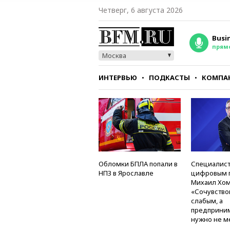
Четверг, 6 августа 2026
Busi
прям
Москва
ИНТЕРВЬЮ
ПОДКАСТЫ
КОМПА
СТИЛЬ
ТЕСТЫ
Обломки БПЛА попали в
Специалист
НПЗ в Ярославле
цифровым 
Михаил Хом
«Сочувство
слабым, а
предприни
нужно не м