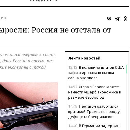
гии
росли: Россия не отстала от
еличились впервые за пять
Лента новостей
 доля России в восемь раз
ские эксперты с такой
15:15
В половине штатов США
зафиксирована вспышка
сальмонеллеза
14:57
Жара в Европе может
нанести ущерб экономике в
размере €800 млрд
14:49
Пентагон озаботился
критикой Трампа по поводу
дефицита боеприпасов
14:40
В Германии задержан