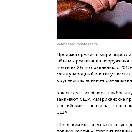
Фото: depositphotos.com
Продажи оружия в мире выросли в
Объемы реализации вооружения в
почти на 2% по сравнению с 2015
международный институт исследо
крупнейших военно-промышленн
Как следует из обзора, наиболь
занимают США. Американские про
российские — почти на столько ж
США.
Шведский институт использует д
полную картину, говорит главный