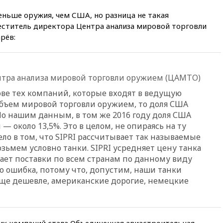
12:15
Иран и Оман
согласовали главные пункты
еньше оружия, чем США, но разница не такая
сделки по открытию
еститель директора Центра анализа мировой торговли
Ормузского пролива
рёв:
11:58
Politico: США
восстановили обмен
разведданными с Украиной
нтра анализа мировой торговли оружием (ЦАМТО)
11:58
Великобритания
расширила санкции против
ове тех компаний, которые входят в ведущую
России
 объем мировой торговли оружием, то доля США
11:37
В Ярославской области
о нашим данным, в том же 2016 году доля США
обломки БПЛА упали в
 — около 13,5%. Это в целом, не опираясь на ту
резервуары НПЗ
Дело в том, что SIPRI рассчитывает так называемые
зьмем условно танки. SIPRI усредняет цену танка
11:19
МИД России ответил на
критику мэра Хиросимы в
тает поставки по всем странам по данному виду
годовщину ядерной
о ошибка, потому что, допустим, наши танки
бомбардировки
еще дешевле, американские дорогие, немецкие
10:57
Оверчук заявил о
сокращении товарооборота
России и Армении на две
трети
х компаний стала Объединенная авиастроительная