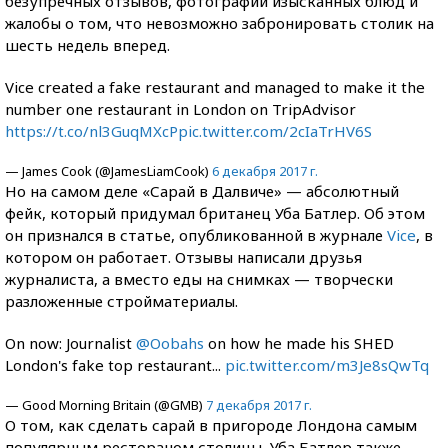
безупречных отзывов, фотографии изысканных блюд и
жалобы о том, что невозможно забронировать столик на
шесть недель вперед.
Vice created a fake restaurant and managed to make it the
number one restaurant in London on TripAdvisor
https://t.co/nl3GuqMXcP
pic.twitter.com/2cIaTrHV6S
— James Cook (@JamesLiamCook)
6 декабря 2017 г.
Но на самом деле «Сарай в Далвиче» — абсолютный
фейк, который придумал британец Уба Батлер. Об этом
он признался в статье, опубликованной в журнале
Vice
, в
котором он работает. Отзывы написали друзья
журналиста, а вместо еды на снимках — творчески
разложенные стройматериалы.
On now: Journalist
@Oobahs
on how he made his SHED
London's fake top restaurant...
pic.twitter.com/m3Je8sQwTq
— Good Morning Britain (@GMB)
7 декабря 2017 г.
О том, как сделать сарай в пригороде Лондона самым
популярным рестораном столицы, Уба Батлер также