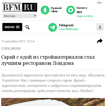
16+
Канал в
прямой
эфир
MAX
Москва
max.ru/bfm
Telegram
МЕНЮ
t.me/BFMnews
12 декабря 2017, 13:14
Стиль жизни
Сарай с едой из стройматериалов стал
лучшим рестораном Лондона
Британский журналист прославился на весь мир, обхитрив
Tripadvisor. Как с помощью старого сарая, друзей-
журналистов, интернета и подручных стройматериалов
стать рестораном, куда хочет попасть весь Лондон?