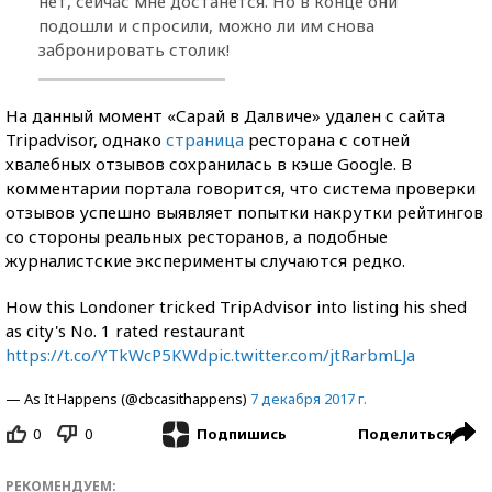
нет, сейчас мне достанется. Но в конце они
подошли и спросили, можно ли им снова
забронировать столик!
На данный момент «Сарай в Далвиче» удален с сайта
Tripadvisor, однако
страница
ресторана с сотней
хвалебных отзывов сохранилась в кэше Google. В
комментарии портала говорится, что система проверки
отзывов успешно выявляет попытки накрутки рейтингов
со стороны реальных ресторанов, а подобные
журналистские эксперименты случаются редко.
How this Londoner tricked TripAdvisor into listing his shed
as city's No. 1 rated restaurant
https://t.co/YTkWcP5KWd
pic.twitter.com/jtRarbmLJa
— As It Happens (@cbcasithappens)
7 декабря 2017 г.
0
0
Поделиться
Подпишись
РЕКОМЕНДУЕМ: