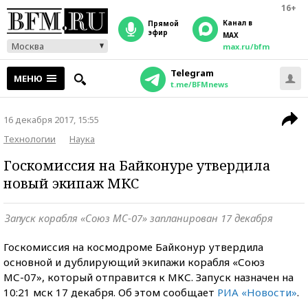
16+
Канал в
прямой
эфир
MAX
Москва
max.ru/bfm
Telegram
МЕНЮ
t.me/BFMnews
16 декабря 2017, 15:55
Технологии
Наука
Госкомиссия на Байконуре утвердила
новый экипаж МКС
Запуск корабля «Союз МС-07» запланирован 17 декабря
Госкомиссия на космодроме Байконур утвердила
основной и дублирующий экипажи корабля «Союз
МС-07», который отправится к МКС. Запуск назначен на
10:21 мск 17 декабря. Об этом сообщает
РИА «Новости»
.