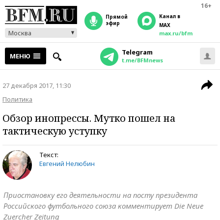
16+
Канал в
прямой
эфир
MAX
Москва
max.ru/bfm
Telegram
МЕНЮ
t.me/BFMnews
27 декабря 2017, 11:30
Политика
Обзор инопрессы. Мутко пошел на
тактическую уступку
Текст:
Евгений Нелюбин
Приостановку его деятельности на посту президента
Российского футбольного союза комментирует Die Neue
Zuercher Zeitung