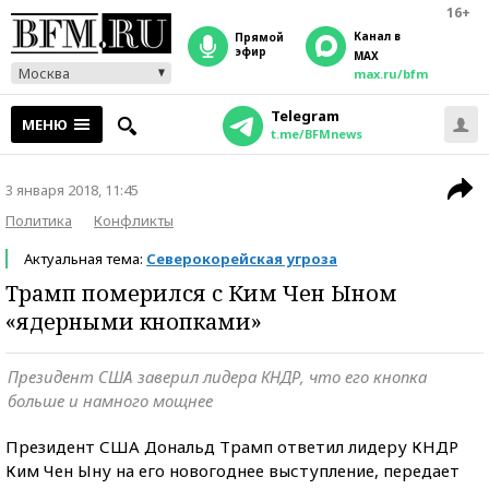
16+
Канал в
прямой
эфир
MAX
Москва
max.ru/bfm
Telegram
МЕНЮ
t.me/BFMnews
3 января 2018, 11:45
Политика
Конфликты
Актуальная тема:
Северокорейская угроза
Трамп померился с Ким Чен Ыном
«ядерными кнопками»
Президент США заверил лидера КНДР, что его кнопка
больше и намного мощнее
Президент США Дональд Трамп ответил лидеру КНДР
Ким Чен Ыну на его новогоднее выступление, передает