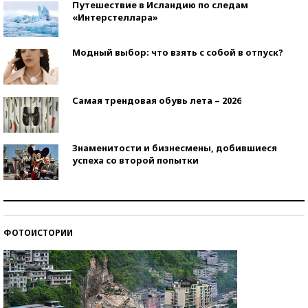
Путешествие в Исландию по следам
«Интерстеллара»
Модный выбор: что взять с собой в отпуск?
Самая трендовая обувь лета – 2026
Знаменитости и бизнесмены, добившиеся
успеха со второй попытки
Как защититься от солнца на курорте?
ФОТОИСТОРИИ
Кто изобрел средства связи?