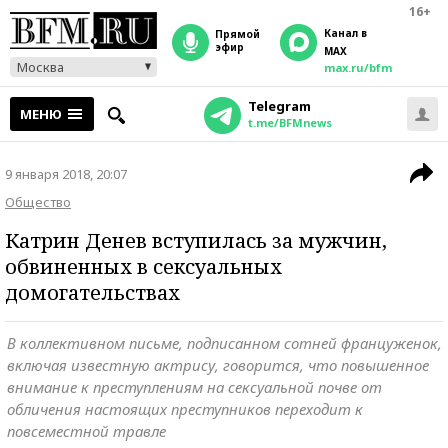
16+
Канал в
прямой
эфир
MAX
Москва
max.ru/bfm
Telegram
МЕНЮ
t.me/BFMnews
9 января 2018, 20:07
Общество
Катрин Денев вступилась за мужчин,
обвиненных в сексуальных
домогательствах
В коллективном письме, подписанном сотней француженок,
включая известную актрису, говорится, что повышенное
внимание к преступлениям на сексуальной почве от
обличения настоящих преступников переходит к
повсеместной травле