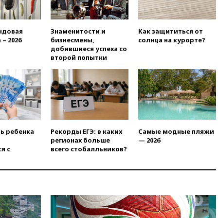
вчера, 19:35
WP: Трамп
призвал доноров-
республиканцев поддержать
ндовая
Знаменитости и
Как защититься от
Вэнса на выборах 2028 года
 – 2026
бизнесмены,
солнца на курорте?
добившиеся успеха со
вчера, 19:20
Число ломбардов
второй попытки
в РФ превысило максимум
2022 года
вчера, 19:15
Жуковский и
аэропорт Геленджика
возобновили работу
вчера, 19:00
Путин уточнил
порядок присвоения воинских
ть ребенка
Рекорды ЕГЭ: в каких
Самые модные пляжи
званий добровольцам
регионах больше
— 2026
вчера, 18:50
Euractiv: восток
я с
всего стобалльников?
Финляндии приходит в упадок
без российских туристов
вчера, 18:35
В Жуковском и
аэропорту Геленджика
введены ограничения
вчера, 18:21
Зюганов