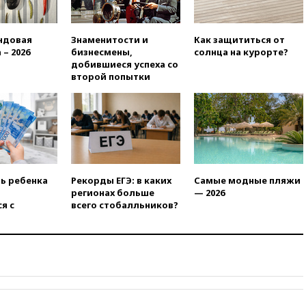
вчера, 21:58
Генпрокуратура
признала нежелательным в
РФ американский Human
Rights Foundation
ндовая
Знаменитости и
Как защититься от
 – 2026
бизнесмены,
солнца на курорте?
вчера, 21:35
«Аэрофлот»
добившиеся успеха со
отменяет часть рейсов в Сочи
второй попытки
и Геленджик
вчера, 21:25
Руслан Терновой
выиграл золото чемпионата
Европы в прыжках с 10-
метровой вышки
вчера, 21:10
РФ не получала
обращений о прекращении
ть ребенка
Рекорды ЕГЭ: в каких
Самые модные пляжи
концессии строительства ж/д
регионах больше
— 2026
в Армении
я с
всего стобалльников?
вчера, 21:00
В России вновь
обсуждают эксперимент по
онлайн-продаже алкоголя
вчера, 20:45
Матвиенко:
россиянам могут
рекомендовать не посещать
Армению