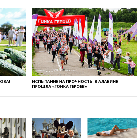
вчера, 20:35
ПВО за день
сбила еще 281 украинский
беспилотник над Россией
вчера, 20:27
Ямпольская
призвала оптимизировать
олимпиады для поступления в
вузы
вчера, 20:15
Минтранс
предложил оплачивать
защиту дорог от БПЛА из
средств на ремонт
ЛОВА!
ИСПЫТАНИЕ НА ПРОЧНОСТЬ: В АЛАБИНЕ
вчера, 20:00
Зеленский 8
ПРОШЛА «ГОНКА ГЕРОЕВ»
августа посетит Сербию с
официальным визитом
вчера, 19:58
В Госдуму будет
внесен законопроект об
отмене ЕГЭ
вчера, 19:50
Аэропорты Сочи и
Ярославля приостановили
работу