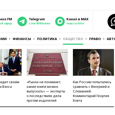
ness FM
Telegram
Канал в MAX
ой эфир
t.me/BFMnews
max.ru/bfm
НИИ
ФИНАНСЫ
ПОЛИТИКА
ОБЩЕСТВО
ПРАВО
АВТ
видит своим
«Рынок не понимает,
Как Россию попытались
м Вэнса
какие книги можно
сравнить с Венгрией и
выпускать» — эксперты
Словакией.
о последствиях дела
Комментарий Георгия
против издателей
Бовта