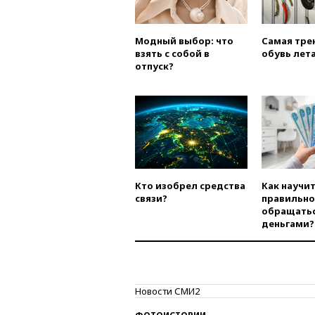
Модный выбор: что
Самая тре
взять с собой в
обувь лета
отпуск?
Кто изобрел средства
Как научи
связи?
правильно
обращатьс
деньгами?
Новости СМИ2