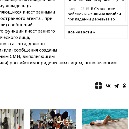
ому «владельцы
вчера, 23:15
В Смоленске
вляющихся иностранными
ребенок и женщина погибли
транного агента... при
при падении деревьев во
или) сообщений
время урагана
о функции иностранного
Все новости »
вчера, 22:55
В Москве в
ического лица,
пятницу ожидаются ливни
ного агента, должны
вчера, 22:35
Винисиус
и (или) сообщения созданы
продлил контракт с «Реалом»
анным СМИ, выполняющим
до 2032 года
 (или) российским юридическим лицом, выполняющим
вчера, 22:28
Отказаться от
российского гражданства
станет значительно дороже
вчера, 22:20
Путин назвал 76-ю
гвардейскую десантно-
штурмовую дивизию
легендарной
вчера, 22:15
Путин заслушал
доклад о ситуации на
добропольском направлении