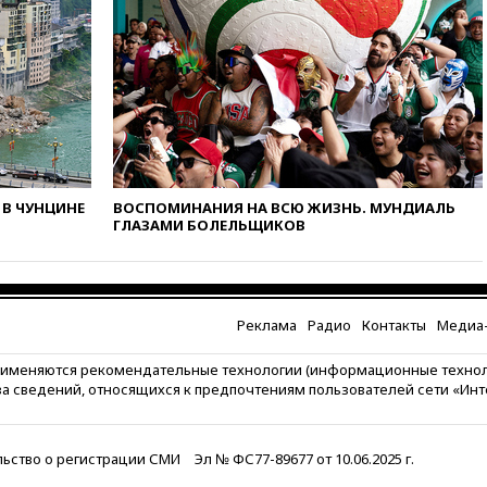
присоединился к критике
«Яблока»
вчера, 18:15
Четыре человека
пострадали при атаках ВСУ на
Белгородскую область
вчера, 18:00
Совет мира
выбрал подрядчика для
строительства военной базы в
Газе
В ЧУНЦИНЕ
ВОСПОМИНАНИЯ НА ВСЮ ЖИЗНЬ. МУНДИАЛЬ
ГЛАЗАМИ БОЛЕЛЬЩИКОВ
вчера, 17:50
Миронов призвал
снять «Яблоко» с выборов в
Госдуму
вчера, 17:45
Правительство
получит «золотую акцию» в
Реклама
Радио
Контакты
Медиа-
управлении аэропортом
Шереметьево
рименяются рекомендательные технологии (информационные техно
за сведений, относящихся к предпочтениям пользователей сети «Ин
вчера, 17:35
Шесть человек
пострадали при ударе ВСУ по
автобусу в Запорожской
области
ьство о регистрации СМИ
Эл № ФС77-89677 от 10.06.2025 г.
вчера, 17:25
В аэропортах