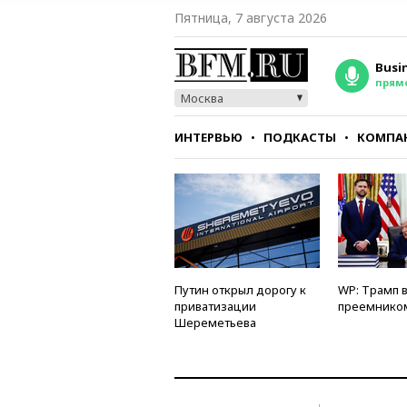
Пятница, 7 августа 2026
Busi
прям
Москва
ИНТЕРВЬЮ
ПОДКАСТЫ
КОМПА
СТИЛЬ
ТЕСТЫ
Путин открыл дорогу к
WP: Трамп 
приватизации
преемнико
Шереметьева