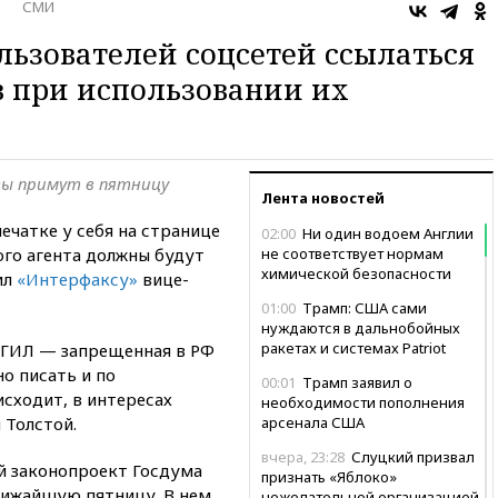
СМИ
льзователей соцсетей ссылаться
 при использовании их
ы примут в пятницу
Лента новостей
ечатке у себя на странице
02:00
Ни один водоем Англии
го агента должны будут
не соответствует нормам
химической безопасности
ил
«Интерфаксу»
вице-
01:00
Трамп: США сами
нуждаются в дальнобойных
ракетах и системах Patriot
ИГИЛ — запрещенная в РФ
но писать и по
00:01
Трамп заявил о
сходит, в интересах
необходимости пополнения
 Толстой.
арсенала США
вчера, 23:28
Слуцкий призвал
й законопроект Госдума
признать «Яблоко»
лижайшую пятницу. В нем
нежелательной организацией