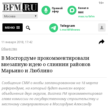
16+
Канал в
прямой
эфир
MAX
Москва
max.ru/bfm
Telegram
МЕНЮ
t.me/BFMnews
11 января 2018, 17:42
Общество
В Мосгордуме прокомментировали
внезапную идею о слиянии районов
Марьино и Люблино
Сообщения СМИ о якобы запланированном на 18 марта
референдуме, на который будет вынесен вопрос
объединения двух округов, Business FM прокомментировал
глава комиссии по государственному строительству и
местному самоуправлению в Мосгордуме Александр