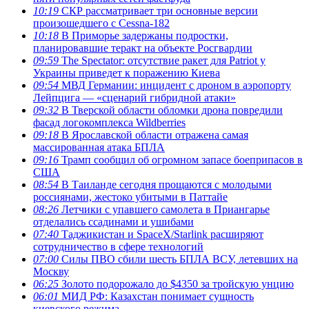
10:19
СКР рассматривает три основные версии
произошедшего с Cessna-182
10:18
В Приморье задержаны подростки,
планировавшие теракт на объекте Росгвардии
09:59
The Spectator: отсутствие ракет для Patriot у
Украины приведет к поражению Киева
09:54
МВД Германии: инцидент с дроном в аэропорту
Лейпцига — «сценарий гибридной атаки»
09:32
В Тверской области обломки дрона повредили
фасад логокомплекса Wildberries
09:18
В Ярославской области отражена самая
массированная атака БПЛА
09:16
Трамп сообщил об огромном запасе боеприпасов в
США
08:54
В Таиланде сегодня прощаются с молодыми
россиянами, жестоко убитыми в Паттайе
08:26
Летчики с упавшего самолета в Приангарье
отделались ссадинами и ушибами
07:40
Таджикистан и SpaceX/Starlink расширяют
сотрудничество в сфере технологий
07:00
Силы ПВО сбили шесть БПЛА ВСУ, летевших на
Москву
06:25
Золото подорожало до $4350 за тройскую унцию
06:01
МИД РФ: Казахстан понимает сущность
киевского режима