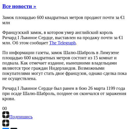
Все новости »
Замок площадью 600 квадратных метров продают почти за €1
млн
Французский замок, в котором умер английский король
Ричард I Львиное Сердце, выставлен на продажу почти за €1
млн. Об этом сообщает
The Telegraph
.
По информации газеты, замок Шалю-Шаброль в Лимузене
площадью 600 квадратных метров состоит из 15 комнат и
подвала. Как отмечает издание, нынешними владельцами
являются трое граждан Нидерландов. Возможными
покупателями могут стать двое французов, однако сделка пока
не осуществлена.
Ричард I Львиное Сердце был ранен в бою 26 марта 1199 года
при осаде Шалю-Шаброль, позднее он скончался от заражения
крови.
0
0
Подпишись