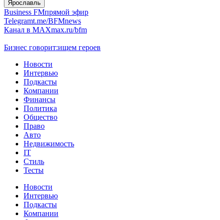
Ярославль
Business FM
прямой эфир
Telegram
t.me/BFMnews
Канал в MAX
max.ru/bfm
Бизнес говорит:
ищем героев
Новости
Интервью
Подкасты
Компании
Финансы
Политика
Общество
Право
Авто
Недвижимость
IT
Стиль
Тесты
Новости
Интервью
Подкасты
Компании