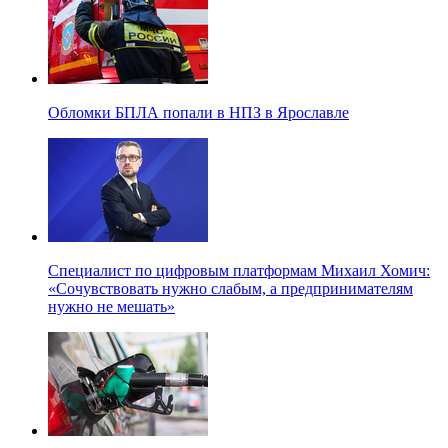
Обломки БПЛА попали в НПЗ в Ярославле
Специалист по цифровым платформам Михаил Хомич:
«Сочувствовать нужно слабым, а предпринимателям
нужно не мешать»