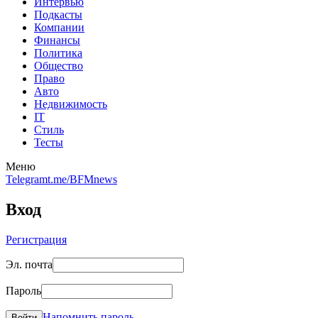
Интервью
Подкасты
Компании
Финансы
Политика
Общество
Право
Авто
Недвижимость
IT
Стиль
Тесты
Меню
Telegram
t.me/BFMnews
Вход
Регистрация
Эл. почта
Пароль
Напомнить пароль
Войти