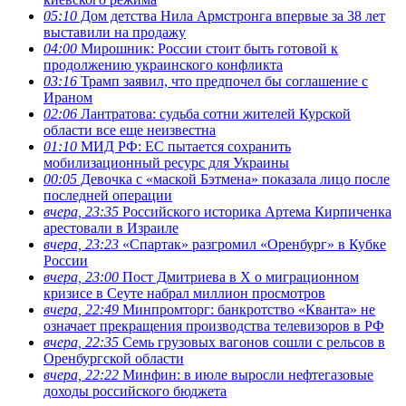
05:10
Дом детства Нила Армстронга впервые за 38 лет
выставили на продажу
04:00
Мирошник: России стоит быть готовой к
продолжению украинского конфликта
03:16
Трамп заявил, что предпочел бы соглашение с
Ираном
02:06
Лантратова: судьба сотни жителей Курской
области все еще неизвестна
01:10
МИД РФ: ЕС пытается сохранить
мобилизационный ресурс для Украины
00:05
Девочка с «маской Бэтмена» показала лицо после
последней операции
вчера, 23:35
Российского историка Артема Кирпиченка
арестовали в Израиле
вчера, 23:23
«Спартак» разгромил «Оренбург» в Кубке
России
вчера, 23:00
Пост Дмитриева в X о миграционном
кризисе в Сеуте набрал миллион просмотров
вчера, 22:49
Минпромторг: банкротство «Кванта» не
означает прекращения производства телевизоров в РФ
вчера, 22:35
Семь грузовых вагонов сошли с рельсов в
Оренбургской области
вчера, 22:22
Минфин: в июле выросли нефтегазовые
доходы российского бюджета