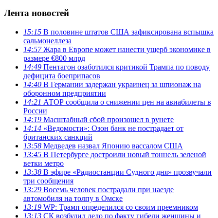
Лента новостей
15:15
В половине штатов США зафиксирована вспышка
сальмонеллеза
14:57
Жара в Европе может нанести ущерб экономике в
размере €800 млрд
14:49
Пентагон озаботился критикой Трампа по поводу
дефицита боеприпасов
14:40
В Германии задержан украинец за шпионаж на
оборонном предприятии
14:21
АТОР сообщила о снижении цен на авиабилеты в
России
14:19
Масштабный сбой произошел в рунете
14:14
«Ведомости»: Озон банк не пострадает от
британских санкций
13:58
Медведев назвал Японию вассалом США
13:45
В Петербурге достроили новый тоннель зеленой
ветки метро
13:38
В эфире «Радиостанции Судного дня» прозвучали
три сообщения
13:29
Восемь человек пострадали при наезде
автомобиля на толпу в Омске
13:19
WP: Трамп определился со своим преемником
13:13
СК возбудил дело по факту гибели женщины и