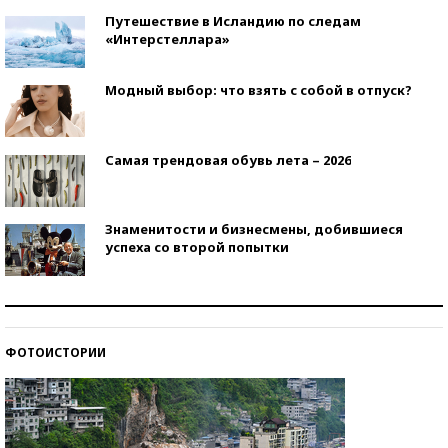
Путешествие в Исландию по следам
«Интерстеллара»
Модный выбор: что взять с собой в отпуск?
Самая трендовая обувь лета – 2026
Знаменитости и бизнесмены, добившиеся
успеха со второй попытки
Как защититься от солнца на курорте?
ФОТОИСТОРИИ
Кто изобрел средства связи?