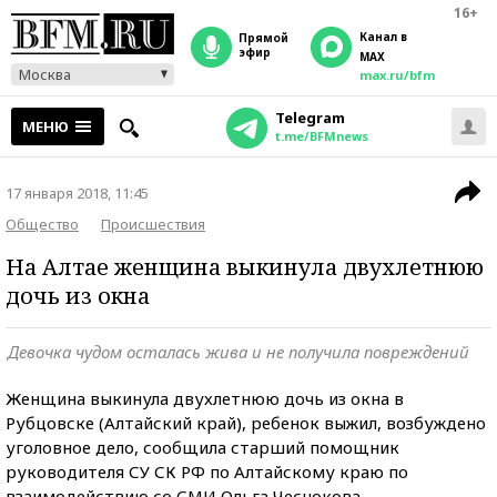
16+
Канал в
прямой
эфир
MAX
Москва
max.ru/bfm
Telegram
МЕНЮ
t.me/BFMnews
17 января 2018, 11:45
Общество
Происшествия
На Алтае женщина выкинула двухлетнюю
дочь из окна
Девочка чудом осталась жива и не получила повреждений
Женщина выкинула двухлетнюю дочь из окна в
Рубцовске (Алтайский край), ребенок выжил, возбуждено
уголовное дело, сообщила старший помощник
руководителя СУ СК РФ по Алтайскому краю по
взаимодействию со СМИ Ольга Чеснокова.