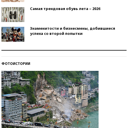
Самая трендовая обувь лета – 2026
Знаменитости и бизнесмены, добившиеся
успеха со второй попытки
Как защититься от солнца на курорте?
ФОТОИСТОРИИ
Кто изобрел средства связи?