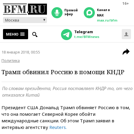
16+
Канал в
прямой
эфир
MAX
Москва
max.ru/bfm
Telegram
МЕНЮ
t.me/BFMnews
18 января 2018, 00:55
Политика
Трамп обвинил Россию в помощи КНДР
По словам президента, Россия поставляет КНДР то, от чего
отказался Китай
Президент США Дональд Трамп обвиняет Россию в том,
что она помогает Северной Корее обойти
международные санкции. Об этом Трамп заявил в
интервью агентству
Reuters.