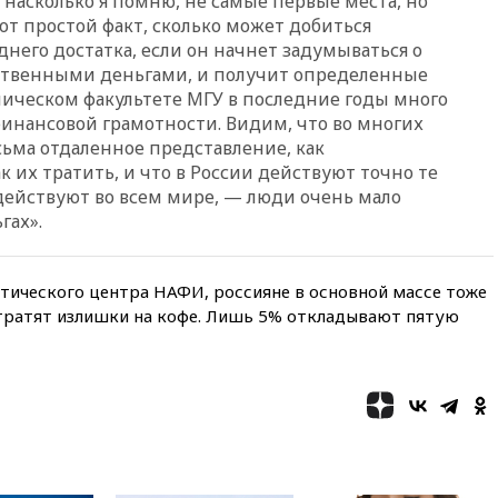
насколько я помню, не самые первые места, но
России
от простой факт, сколько может добиться
02:30
Трамп попросил
него достатка, если он начнет задумываться о
отпустить его с круглого стола
бственными деньгами, и получит определенные
в Госдепе, чтобы «вести
мическом факультете МГУ в последние годы много
войну»
финансовой грамотности. Видим, что во многих
01:35
Мигрант погиб при
сьма отдаленное представление, как
попытке попасть из Марокко в
к их тратить, и что в России действуют точно те
Сеуту на параплане
действуют во всем мире, — люди очень мало
00:30
FT: ЕС не готов принять в
гах».
блок Украину из-за уровня
коррупции
вчера, 23:35
Лукашенко
тического центра НАФИ, россияне в основной массе тоже
объяснил экономическую
е тратят излишки на кофе. Лишь 5% откладывают пятую
выгоду безвизового режима с
ЕС
вчера, 22:59
На башню
ресторана «Армения» в
Москве вернут утраченную
скульптуру балерины
вчера, 22:45
Литовец
протаранил погранпункт при