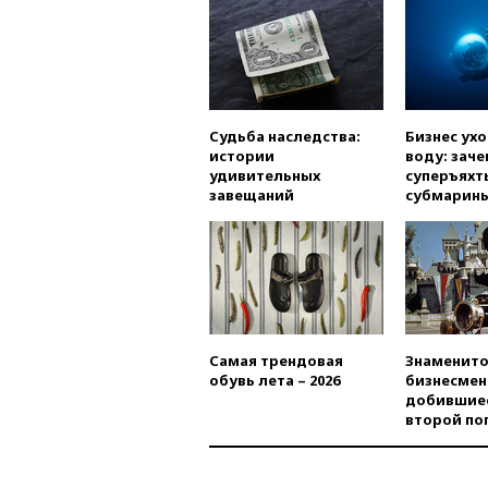
Судьба наследства:
Бизнес ух
истории
воду: заче
удивительных
суперъяхт
завещаний
субмарин
Самая трендовая
Знаменито
обувь лета – 2026
бизнесмен
добившиес
второй по