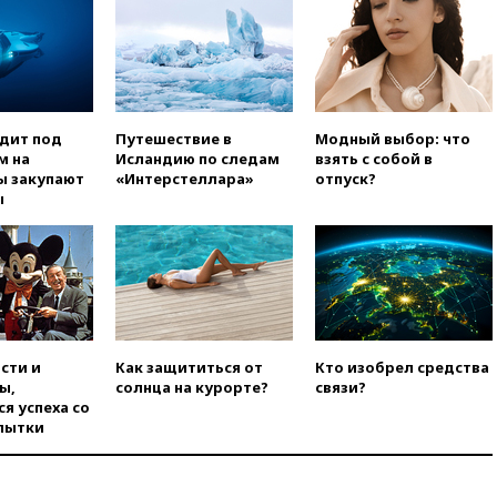
попытке попасть в Россию
вчера, 22:28
Бессент
анонсировал скорое
соглашение о прекращении
огня США и Ирана
одит под
Путешествие в
Модный выбор: что
вчера, 22:15
Три человека
м на
Исландию по следам
взять с собой в
получили ножевые ранения
ы закупают
«Интерстеллара»
отпуск?
при нападении в Чехии
ы
вчера, 22:00
Путин поручил
выделить средства на новые
РЛС для Белгородской
области
вчера, 21:56
The Atlantic: Маск
отказал Украине в
использовании Starlink для
сти и
Как защититься от
Кто изобрел средства
атак вглубь РФ
ы,
солнца на курорте?
связи?
вчера, 21:35
После пожара на
я успеха со
складе в Брянске возбудили
пытки
уголовное дело
вчера, 21:26
Лидеры сборной