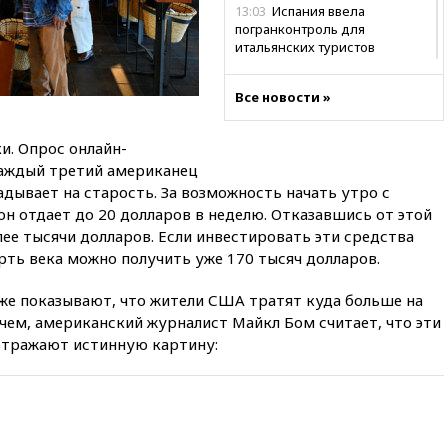
13:03
Испания ввела
погранконтроль для
итальянских туристов
12:27
Возгорание на Ильском
НПЗ, вызванное атакой БПЛА,
Все новости »
потушили
11:47
Суд оставил под
. Опрос онлайн-
арестом Rolls-Royce блогера
каждый третий американец
Лерчек
адывает на старость. За возможность начать утро с
11:07
При столкновении
он отдает до 20 долларов в неделю. Отказавшись от этой
катера и лодки под Самарой
лее тысячи долларов. Если инвестировать эти средства
погибли два человека
рть века можно получить уже 170 тысяч долларов.
10:27
Движение по трассе
«Новороссия» восстановлено
же показывают, что жители США тратят куда больше на
очем, американский журналист Майкл Бом считает, что эти
09:55
Силы ПВО перехватили
отражают истинную картину:
за утро 85 БПЛА над
территорией РФ
09:25
Ильский НПЗ на Кубани
загорелся после падения
обломков дрона