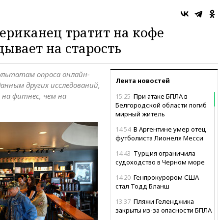
ериканец тратит на кофе
дывает на старость
зультатам опроса онлайн-
Лента новостей
данным других исследований,
на фитнес, чем на
15:25
При атаке БПЛА в
Белгородской области погиб
мирный житель
14:54
В Аргентине умер отец
футболиста Лионеля Месси
14:43
Турция ограничила
судоходство в Черном море
14:20
Генпрокурором США
стал Тодд Бланш
13:37
Пляжи Геленджика
закрыты из-за опасности БПЛА