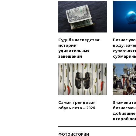
Судьба наследства:
Бизнес ух
истории
воду: заче
удивительных
суперъяхт
завещаний
субмарин
Самая трендовая
Знаменито
обувь лета – 2026
бизнесмен
добившиес
второй по
ФОТОИСТОРИИ