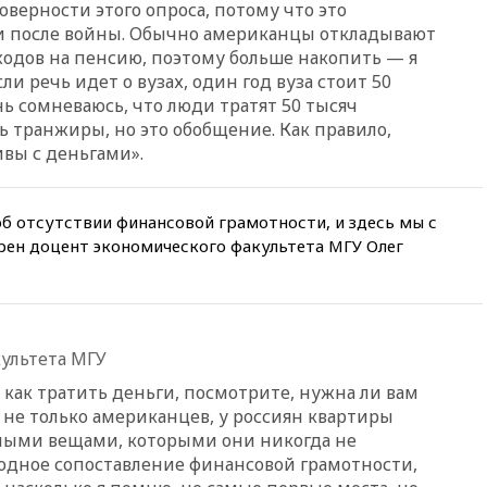
оверности этого опроса, потому что это
08:57
Собянин сообщил о
и после войны. Обычно американцы откладывают
девяти БПЛА, сбитых на
подлете к Москве
одов на пенсию, поэтому больше накопить — я
ли речь идет о вузах, один год вуза стоит 50
08:42
Силы ПВО сбили почти
ень сомневаюсь, что люди тратят 50 тысяч
400 БПЛА над российскими
сть транжиры, но это обобщение. Как правило,
регионами
вы с деньгами».
08:16
Лукашенко призвал
белорусов покупать избы в
селах
б отсутствии финансовой грамотности, и здесь мы с
07:30
Нигерия стала
рен доцент экономического факультета МГУ Олег
крупнейшим поставщиком
авиатоплива в Европу
06:30
США и Колумбия
обсуждают координацию
усилий против наркотрафика
ультета МГУ
05:30
ВМС Испании усилили
 как тратить деньги, посмотрите, нужна ли вам
присутствие в Сеуте на фоне
и не только американцев, у россиян квартиры
миграционного кризиса
ыми вещами, которыми они никогда не
03:30
В Минстрое сравнили
одное сопоставление финансовой грамотности,
качество жилья в Нью-Йорке и