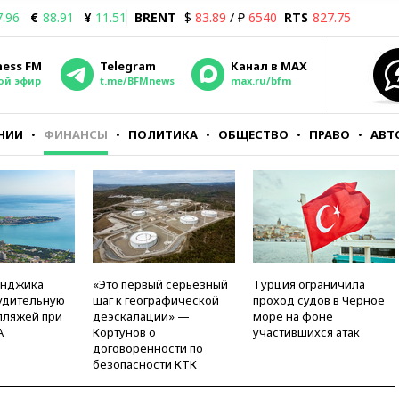
7.96
€
88.91
¥
11.51
BRENT
$
83.89
/ ₽
6540
RTS
827.75
ness FM
Telegram
Канал в MAX
ой эфир
t.me/BFMnews
max.ru/bfm
НИИ
ФИНАНСЫ
ПОЛИТИКА
ОБЩЕСТВО
ПРАВО
АВТ
енджика
«Это первый серьезный
Турция ограничила
удительную
шаг к географической
проход судов в Черное
пляжей при
деэскалации» —
море на фоне
А
Кортунов о
участившихся атак
договоренности по
безопасности КТК