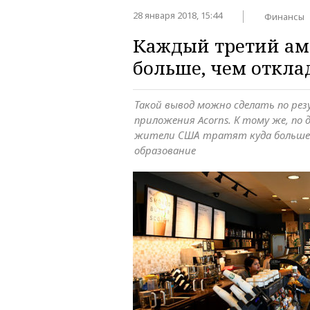
28 января 2018, 15:44
Финансы
Каждый третий ам
больше, чем откла
Такой вывод можно сделать по ре
приложения Acorns. К тому же, по 
жители США тратят куда больше 
образование