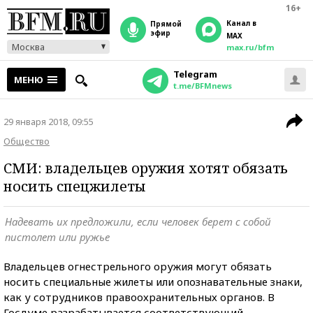
16+
Канал в
прямой
эфир
MAX
Москва
max.ru/bfm
Telegram
МЕНЮ
t.me/BFMnews
29 января 2018, 09:55
Общество
СМИ: владельцев оружия хотят обязать
носить спецжилеты
Надевать их предложили, если человек берет с собой
пистолет или ружье
Владельцев огнестрельного оружия могут обязать
носить специальные жилеты или опознавательные знаки,
как у сотрудников правоохранительных органов. В
Госдуме разрабатывается соответствующий