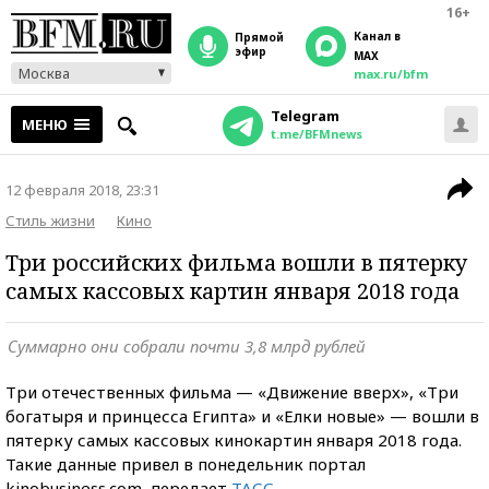
16+
Канал в
прямой
эфир
MAX
Москва
max.ru/bfm
Telegram
МЕНЮ
t.me/BFMnews
12 февраля 2018, 23:31
Стиль жизни
Кино
Три российских фильма вошли в пятерку
самых кассовых картин января 2018 года
Суммарно они собрали почти 3,8 млрд рублей
Три отечественных фильма — «Движение вверх», «Три
богатыря и принцесса Египта» и «Елки новые» — вошли в
пятерку самых кассовых кинокартин января 2018 года.
Такие данные привел в понедельник портал
kinobusiness.com, передает
ТАСС.