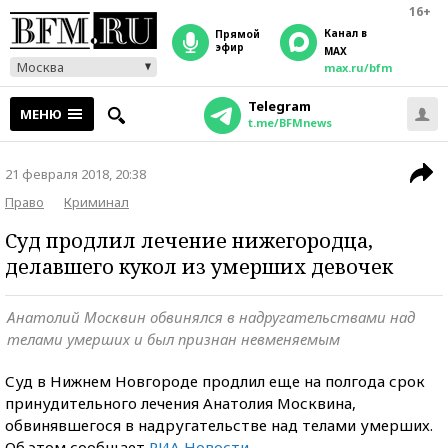
16+
Канал в
прямой
эфир
MAX
Москва
max.ru/bfm
Telegram
МЕНЮ
t.me/BFMnews
21 февраля 2018, 20:38
Право
Криминал
Суд продлил лечение нижегородца,
делавшего кукол из умерших девочек
Анатолий Москвин обвинялся в надругательствами над
телами умерших и был признан невменяемым
Суд в Нижнем Новгороде продлил еще на полгода срок
принудительного лечения Анатолия Москвина,
обвинявшегося в надругательстве над телами умерших.
Об этом сообщает
РИА Новости
.