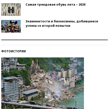
Самая трендовая обувь лета – 2026
Знаменитости и бизнесмены, добившиеся
успеха со второй попытки
Как защититься от солнца на курорте?
ФОТОИСТОРИИ
Кто изобрел средства связи?