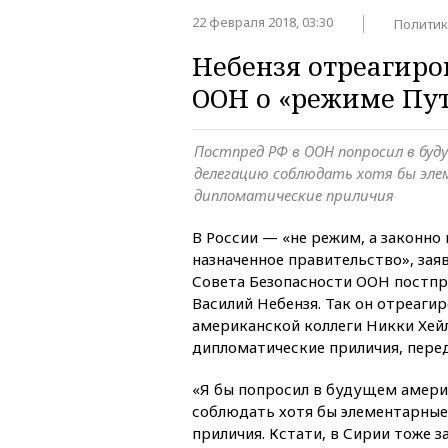
22 февраля 2018, 03:30
Политик
Небензя отреагиро
ООН о «режиме Пу
Постпред РФ в ООН попросил в бу
делегацию соблюдать хотя бы эл
дипломатические приличия
В России — «не режим, а законно
назначенное правительство», зая
Совета Безопасности ООН постпр
Василий Небензя. Так он отреагир
американской коллеги Никки Хейл
дипломатические приличия, пере
«Я бы попросил в будущем амер
соблюдать хотя бы элементарны
приличия. Кстати, в Сирии тоже 