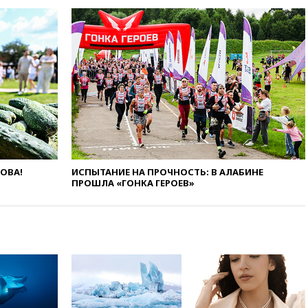
усилий против наркотрафика
05:30
ВМС Испании усилили
присутствие в Сеуте на фоне
миграционного кризиса
03:30
В Минстрое сравнили
качество жилья в Нью-Йорке и
России
02:30
Трамп попросил
отпустить его с круглого стола
в Госдепе, чтобы «вести
войну»
ЛОВА!
ИСПЫТАНИЕ НА ПРОЧНОСТЬ: В АЛАБИНЕ
01:35
Мигрант погиб при
ПРОШЛА «ГОНКА ГЕРОЕВ»
попытке попасть из Марокко в
Сеуту на параплане
00:30
FT: ЕС не готов принять в
блок Украину из-за уровня
коррупции
вчера, 23:35
Лукашенко
объяснил экономическую
выгоду безвизового режима с
ЕС