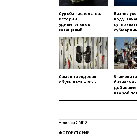
Судьба наследства:
Бизнес ух
истории
воду: заче
удивительных
суперъяхт
завещаний
субмарин
Самая трендовая
Знаменито
обувь лета – 2026
бизнесмен
добившиес
второй по
Новости СМИ2
ФОТОИСТОРИИ