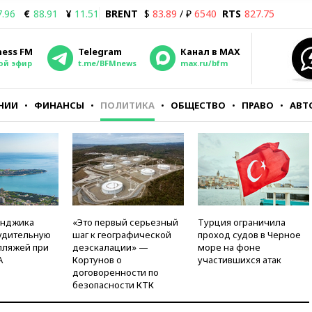
7.96
€
88.91
¥
11.51
BRENT
$
83.89
/ ₽
6540
RTS
827.75
ness FM
Telegram
Канал в MAX
ой эфир
t.me/BFMnews
max.ru/bfm
НИИ
ФИНАНСЫ
ПОЛИТИКА
ОБЩЕСТВО
ПРАВО
АВТ
енджика
«Это первый серьезный
Турция ограничила
удительную
шаг к географической
проход судов в Черное
пляжей при
деэскалации» —
море на фоне
А
Кортунов о
участившихся атак
договоренности по
безопасности КТК