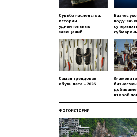
Судьба наследства:
Бизнес ух
истории
воду: заче
удивительных
суперъяхт
завещаний
субмарин
Самая трендовая
Знаменито
обувь лета – 2026
бизнесмен
добившиес
второй по
ФОТОИСТОРИИ