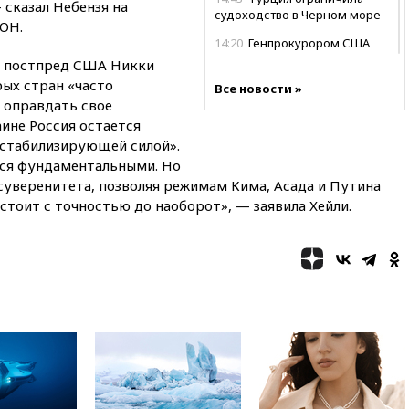
 сказал Небензя на
судоходство в Черном море
ООН.
14:20
Генпрокурором США
стал Тодд Бланш
Н постпред США Никки
рых стран «часто
13:37
Пляжи Геленджика
Все новости »
 оправдать свое
закрыты из-за опасности БПЛА
аине Россия остается
13:03
Испания ввела
стабилизирующей силой».
погранконтроль для
тся фундаментальными. Но
итальянских туристов
суверенитета, позволяя режимам Кима, Асада и Путина
12:27
Возгорание на Ильском
бстоит с точностью до наоборот», — заявила Хейли.
НПЗ, вызванное атакой БПЛА,
потушили
11:47
Суд оставил под
арестом Rolls-Royce блогера
Лерчек
11:07
При столкновении
катера и лодки под Самарой
погибли два человека
10:27
Движение по трассе
«Новороссия» восстановлено