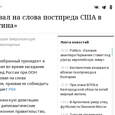
а
вал на слова постпреда США в
тина»
дущем американскую
Лента новостей
ементарные
16:50
Politico: «Газовая
авантюра Германии ставит под
угрозу европейскую зиму»
 избранный президент и
вил во время заседания
16:16
Беспилотник взорвался
ед России при ООН
вблизи газопровода в
Болгарии
овал на слова
и, призвав ее соблюдать
15:25
При атаке БПЛА в
дает
РБК.
Белгородской области погиб
мирный житель
иканскую делегацию
14:54
В Аргентине умер отец
е дипломатические
футболиста Лионеля Месси
законное правительство,
14:43
Турция ограничила