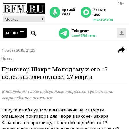
16+
Канал в
прямой
эфир
MAX
Москва
max.ru/bfm
Telegram
МЕНЮ
t.me/BFMnews
1 марта 2018, 21:26
Право
Приговор Шакро Молодому и его 13
подельникам огласят 27 марта
В последнем слове подсудимые попросили суд вынести
«справедливое решение»
Никулинский суд Москвы назначил на 27 марта
оглашение приговора для «вора в законе» Захара
Калашова по прозвищу Шакро Молодой и его 13
подельников по громкому делу о вымогательстве. Об