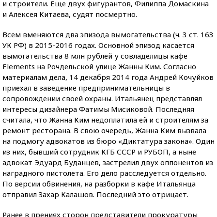
и строители. Еще двух фигурантов, Филиппа Домаскина
и Алексея Китаева, судят посмертно.
Всем вменяются два эпизода вымогательства (ч. 3 ст. 163
УК РФ) в 2015-2016 годах. Основной эпизод касается
вымогательства 8 млн рублей у совладелицы кафе
Elements на Рочдельской улице Жанны Ким. Согласно
материалам дела, 14 декабря 2014 года Андрей Кочуйков
приехал в заведение предпринимательницы в
сопровождении своей охраны. Итальянец представлял
интересы дизайнера Фатимы Мисиковой. Последняя
считала, что Жанна Ким недоплатила ей и строителям за
ремонт ресторана. В свою очередь, Жанна Ким вызвала
на подмогу адвокатов из бюро «Диктатура закона». Один
из них, бывший сотрудник КГБ СССР и РУБОП, а ныне
адвокат Эдуард Буданцев, застрелил двух оппонентов из
наградного пистолета. Его дело расследуется отдельно.
По версии обвинения, на разборки в кафе Итальянца
отправил Захар Калашов. Последний это отрицает.
Ранее в прениях сторон представители прокуратуры