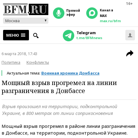
16+
Канал в
прямой
эфир
MAX
Москва
max.ru/bfm
Telegram
МЕНЮ
t.me/BFMnews
6 марта 2018, 17:43
Политика
Конфликты
Актуальная тема:
Военная хроника Донбасса
Мощный взрыв прогремел на линии
разграничения в Донбассе
Взрыв произошел на территории, подконтрольной
Украине, в 800 метрах от линии соприкосновения
Мощный взрыв прогремел в районе линии разграничения
в Донбассе, на территории, подконтрольной Украине.